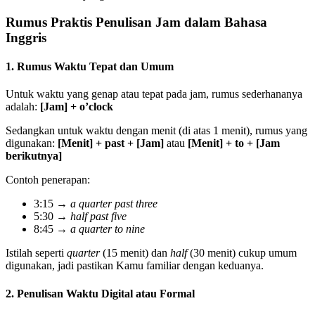
Rumus Praktis Penulisan Jam dalam Bahasa
Inggris
1. Rumus Waktu Tepat dan Umum
Untuk waktu yang genap atau tepat pada jam, rumus sederhananya
adalah:
[Jam] + o’clock
Sedangkan untuk waktu dengan menit (di atas 1 menit), rumus yang
digunakan:
[Menit] + past + [Jam]
atau
[Menit] + to + [Jam
berikutnya]
Contoh penerapan:
3:15 →
a quarter past three
5:30 →
half past five
8:45 →
a quarter to nine
Istilah seperti
quarter
(15 menit) dan
half
(30 menit) cukup umum
digunakan, jadi pastikan Kamu familiar dengan keduanya.
2. Penulisan Waktu Digital atau Formal