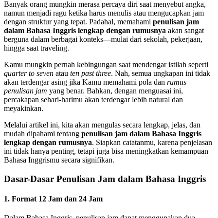
Banyak orang mungkin merasa percaya diri saat menyebut angka,
namun menjadi ragu ketika harus menulis atau mengucapkan jam
dengan struktur yang tepat. Padahal, memahami
penulisan jam
dalam Bahasa Inggris lengkap dengan rumusnya
akan sangat
berguna dalam berbagai konteks—mulai dari sekolah, pekerjaan,
hingga saat traveling.
Kamu mungkin pernah kebingungan saat mendengar istilah seperti
quarter to seven
atau
ten past three
. Nah, semua ungkapan ini tidak
akan terdengar asing jika Kamu memahami pola dan
rumus
penulisan jam
yang benar. Bahkan, dengan menguasai ini,
percakapan sehari-harimu akan terdengar lebih natural dan
meyakinkan.
Melalui artikel ini, kita akan mengulas secara lengkap, jelas, dan
mudah dipahami tentang
penulisan jam dalam Bahasa Inggris
lengkap dengan rumusnya
. Siapkan catatanmu, karena penjelasan
ini tidak hanya penting, tetapi juga bisa meningkatkan kemampuan
Bahasa Inggrismu secara signifikan.
Dasar-Dasar Penulisan Jam dalam Bahasa Inggris
1. Format 12 Jam dan 24 Jam
Dalam Bahasa Inggris, penulisan jam dapat menggunakan dua