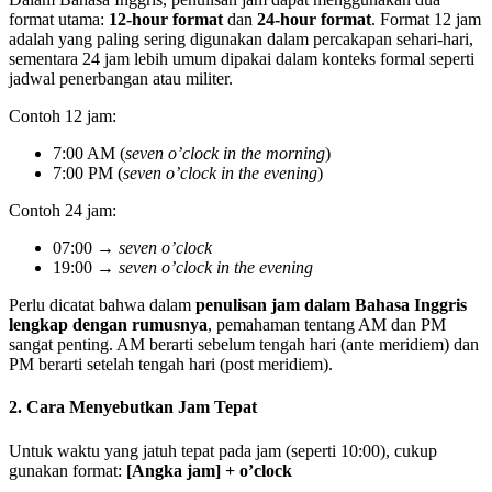
format utama:
12-hour format
dan
24-hour format
. Format 12 jam
adalah yang paling sering digunakan dalam percakapan sehari-hari,
sementara 24 jam lebih umum dipakai dalam konteks formal seperti
jadwal penerbangan atau militer.
Contoh 12 jam:
7:00 AM (
seven o’clock in the morning
)
7:00 PM (
seven o’clock in the evening
)
Contoh 24 jam:
07:00 →
seven o’clock
19:00 →
seven o’clock in the evening
Perlu dicatat bahwa dalam
penulisan jam dalam Bahasa Inggris
lengkap dengan rumusnya
, pemahaman tentang AM dan PM
sangat penting. AM berarti sebelum tengah hari (ante meridiem) dan
PM berarti setelah tengah hari (post meridiem).
2. Cara Menyebutkan Jam Tepat
Untuk waktu yang jatuh tepat pada jam (seperti 10:00), cukup
gunakan format:
[Angka jam] + o’clock