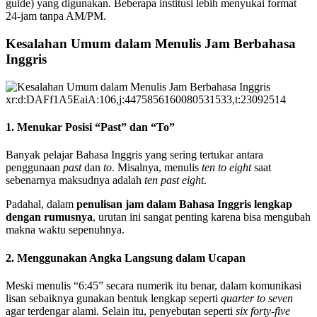
guide) yang digunakan. Beberapa institusi lebih menyukai format
24-jam tanpa AM/PM.
Kesalahan Umum dalam Menulis Jam Berbahasa
Inggris
xr:d:DAFf1A5EaiA:106,j:4475856160080531533,t:23092514
1. Menukar Posisi “Past” dan “To”
Banyak pelajar Bahasa Inggris yang sering tertukar antara
penggunaan
past
dan
to
. Misalnya, menulis
ten to eight
saat
sebenarnya maksudnya adalah
ten past eight
.
Padahal, dalam
penulisan jam dalam Bahasa Inggris lengkap
dengan rumusnya
, urutan ini sangat penting karena bisa mengubah
makna waktu sepenuhnya.
2. Menggunakan Angka Langsung dalam Ucapan
Meski menulis “6:45” secara numerik itu benar, dalam komunikasi
lisan sebaiknya gunakan bentuk lengkap seperti
quarter to seven
agar terdengar alami. Selain itu, penyebutan seperti
six forty-five