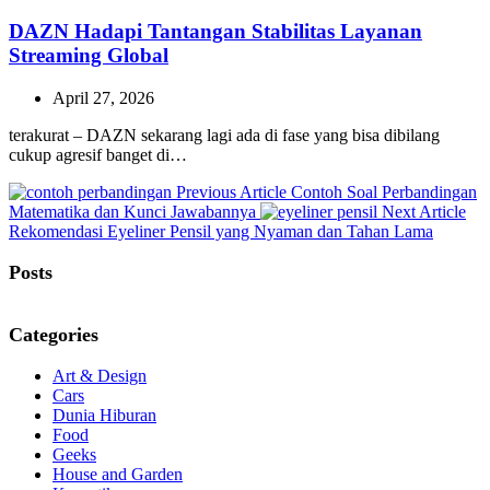
DAZN Hadapi Tantangan Stabilitas Layanan
Streaming Global
April 27, 2026
terakurat – DAZN sekarang lagi ada di fase yang bisa dibilang
cukup agresif banget di…
Previous
Previous Article
Contoh Soal Perbandingan
Post:
Ne
Matematika dan Kunci Jawabannya
Next Article
Pos
Rekomendasi Eyeliner Pensil yang Nyaman dan Tahan Lama
Posts
Categories
Art & Design
Cars
Dunia Hiburan
Food
Geeks
House and Garden