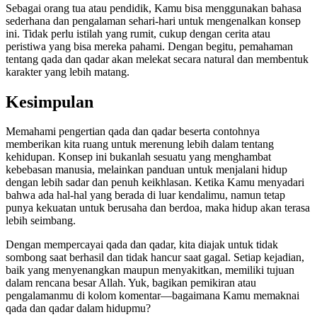
Sebagai orang tua atau pendidik, Kamu bisa menggunakan bahasa
sederhana dan pengalaman sehari-hari untuk mengenalkan konsep
ini. Tidak perlu istilah yang rumit, cukup dengan cerita atau
peristiwa yang bisa mereka pahami. Dengan begitu, pemahaman
tentang qada dan qadar akan melekat secara natural dan membentuk
karakter yang lebih matang.
Kesimpulan
Memahami pengertian qada dan qadar beserta contohnya
memberikan kita ruang untuk merenung lebih dalam tentang
kehidupan. Konsep ini bukanlah sesuatu yang menghambat
kebebasan manusia, melainkan panduan untuk menjalani hidup
dengan lebih sadar dan penuh keikhlasan. Ketika Kamu menyadari
bahwa ada hal-hal yang berada di luar kendalimu, namun tetap
punya kekuatan untuk berusaha dan berdoa, maka hidup akan terasa
lebih seimbang.
Dengan mempercayai qada dan qadar, kita diajak untuk tidak
sombong saat berhasil dan tidak hancur saat gagal. Setiap kejadian,
baik yang menyenangkan maupun menyakitkan, memiliki tujuan
dalam rencana besar Allah. Yuk, bagikan pemikiran atau
pengalamanmu di kolom komentar—bagaimana Kamu memaknai
qada dan qadar dalam hidupmu?