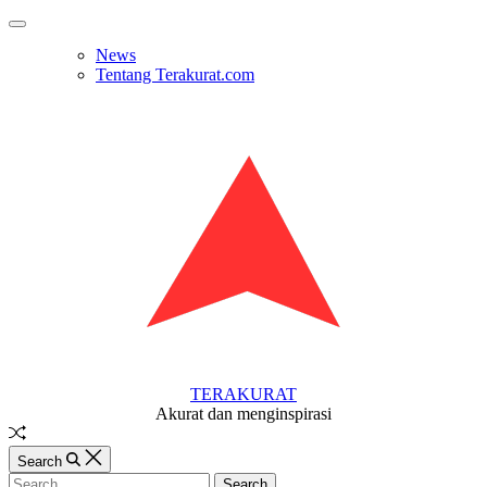
Skip
Off
to
Canvas
News
content
Tentang Terakurat.com
TERAKURAT
Akurat dan menginspirasi
Random
Article
Search
Search