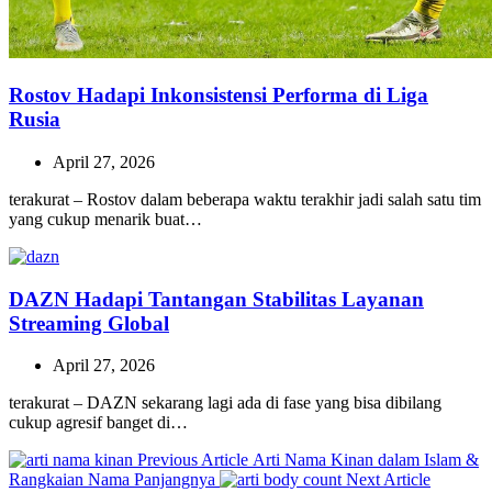
Rostov Hadapi Inkonsistensi Performa di Liga
Rusia
April 27, 2026
terakurat – Rostov dalam beberapa waktu terakhir jadi salah satu tim
yang cukup menarik buat…
DAZN Hadapi Tantangan Stabilitas Layanan
Streaming Global
April 27, 2026
terakurat – DAZN sekarang lagi ada di fase yang bisa dibilang
cukup agresif banget di…
Previous
Previous Article
Arti Nama Kinan dalam Islam &
Post:
Next
Rangkaian Nama Panjangnya
Next Article