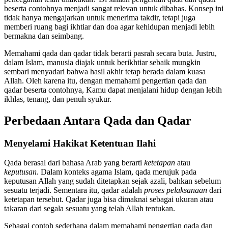
beserta contohnya menjadi sangat relevan untuk dibahas. Konsep ini
tidak hanya mengajarkan untuk menerima takdir, tetapi juga
memberi ruang bagi ikhtiar dan doa agar kehidupan menjadi lebih
bermakna dan seimbang.
Memahami qada dan qadar tidak berarti pasrah secara buta. Justru,
dalam Islam, manusia diajak untuk berikhtiar sebaik mungkin
sembari menyadari bahwa hasil akhir tetap berada dalam kuasa
Allah. Oleh karena itu, dengan memahami pengertian qada dan
qadar beserta contohnya, Kamu dapat menjalani hidup dengan lebih
ikhlas, tenang, dan penuh syukur.
Perbedaan Antara Qada dan Qadar
Menyelami Hakikat Ketentuan Ilahi
Qada berasal dari bahasa Arab yang berarti
ketetapan
atau
keputusan
. Dalam konteks agama Islam, qada merujuk pada
keputusan Allah yang sudah ditetapkan sejak azali, bahkan sebelum
sesuatu terjadi. Sementara itu, qadar adalah
proses pelaksanaan
dari
ketetapan tersebut. Qadar juga bisa dimaknai sebagai ukuran atau
takaran dari segala sesuatu yang telah Allah tentukan.
Sebagai contoh sederhana dalam memahami pengertian qada dan