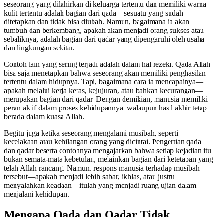
seseorang yang dilahirkan di keluarga tertentu dan memiliki warna
kulit tertentu adalah bagian dari qada—sesuatu yang sudah
ditetapkan dan tidak bisa diubah. Namun, bagaimana ia akan
tumbuh dan berkembang, apakah akan menjadi orang sukses atau
sebaliknya, adalah bagian dari qadar yang dipengaruhi oleh usaha
dan lingkungan sekitar.
Contoh lain yang sering terjadi adalah dalam hal rezeki. Qada Allah
bisa saja menetapkan bahwa seseorang akan memiliki penghasilan
tertentu dalam hidupnya. Tapi, bagaimana cara ia mencapainya—
apakah melalui kerja keras, kejujuran, atau bahkan kecurangan—
merupakan bagian dari qadar. Dengan demikian, manusia memiliki
peran aktif dalam proses kehidupannya, walaupun hasil akhir tetap
berada dalam kuasa Allah.
Begitu juga ketika seseorang mengalami musibah, seperti
kecelakaan atau kehilangan orang yang dicintai. Pengertian qada
dan qadar beserta contohnya mengajarkan bahwa setiap kejadian itu
bukan semata-mata kebetulan, melainkan bagian dari ketetapan yang
telah Allah rancang. Namun, respons manusia terhadap musibah
tersebut—apakah menjadi lebih sabar, ikhlas, atau justru
menyalahkan keadaan—itulah yang menjadi ruang ujian dalam
menjalani kehidupan.
Mengapa Qada dan Qadar Tidak