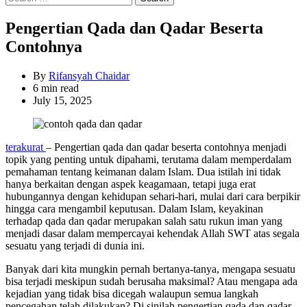
for:
Pengertian Qada dan Qadar Beserta
Contohnya
By
Rifansyah Chaidar
Estimated
6 min read
read
July 15, 2025
time
terakurat
– Pengertian qada dan qadar beserta contohnya menjadi
topik yang penting untuk dipahami, terutama dalam memperdalam
pemahaman tentang keimanan dalam Islam. Dua istilah ini tidak
hanya berkaitan dengan aspek keagamaan, tetapi juga erat
hubungannya dengan kehidupan sehari-hari, mulai dari cara berpikir
hingga cara mengambil keputusan. Dalam Islam, keyakinan
terhadap qada dan qadar merupakan salah satu rukun iman yang
menjadi dasar dalam mempercayai kehendak Allah SWT atas segala
sesuatu yang terjadi di dunia ini.
Banyak dari kita mungkin pernah bertanya-tanya, mengapa sesuatu
bisa terjadi meskipun sudah berusaha maksimal? Atau mengapa ada
kejadian yang tidak bisa dicegah walaupun semua langkah
pencegahan telah dilakukan? Di sinilah pengertian qada dan qadar