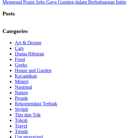
Post:
Mengenal Posisi Seks Gaya Gunting dalam Berhubungan Intim
Posts
Categories
Art & Design
Cars
Dunia Hiburan
Food
Geeks
House and Garden
Kecantikan
Misteri
Nasional
Nature
People
Rekomendasi Terbaik
Stylish
Tips dan Trik
Tokoh
Travel
Trends
Uncategorized