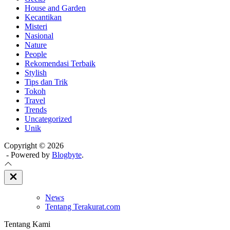
House and Garden
Kecantikan
Misteri
Nasional
Nature
People
Rekomendasi Terbaik
Stylish
Tips dan Trik
Tokoh
Travel
Trends
Uncategorized
Unik
Copyright © 2026
- Powered by
Blogbyte
.
Close
Off
Canvas
News
Tentang Terakurat.com
Tentang Kami