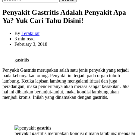
for:
Penyakit Gastritis Adalah Penyakit Apa
Ya? Yuk Cari Tahu Disini!
By
Terakurat
Estimated
3 min read
read
February 3, 2018
time
gastritis
Penyakit Gastritis merupakan salah satu jenis penyakit yang terjadi
pada kebanyakan orang. Penyakit ini terjadi pada organ tubuh
lambung. Ketika lapisan lambung mengalami iritasi dan juga
peradangan, maka penderitanya akan merasa sangat kesakitan. Jika
hal ini dibiarkan berlanjut-lanjut, maka kondisi lambung akan
menjadi kronis. Inilah yang dinamakan dengan gastritis.
penyakit gastritis merupakan kondisi dimana lambung mengalami