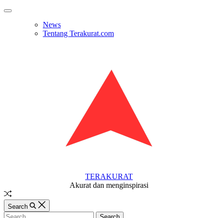
Skip
Off
to
Canvas
News
content
Tentang Terakurat.com
TERAKURAT
Akurat dan menginspirasi
Random
Article
Search
Search