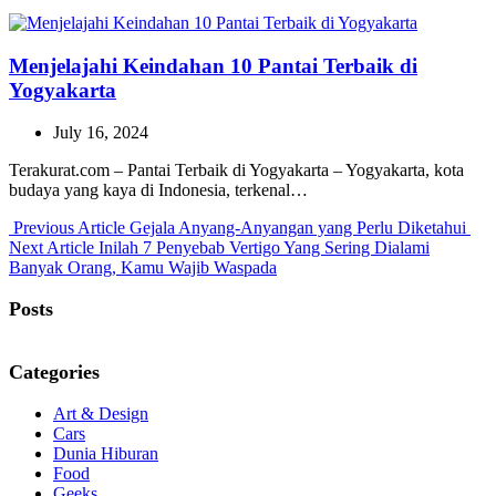
Menjelajahi Keindahan 10 Pantai Terbaik di
Yogyakarta
July 16, 2024
Terakurat.com – Pantai Terbaik di Yogyakarta – Yogyakarta, kota
budaya yang kaya di Indonesia, terkenal…
Previous
Previous Article
Gejala Anyang-Anyangan yang Perlu Diketahui
Next
Post:
Next Article
Inilah 7 Penyebab Vertigo Yang Sering Dialami
Post:
Banyak Orang, Kamu Wajib Waspada
Posts
Categories
Art & Design
Cars
Dunia Hiburan
Food
Geeks