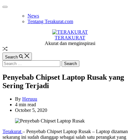
Skip
Off
to
Canvas
News
content
Tentang Terakurat.com
TERAKURAT
Akurat dan menginspirasi
Random
Article
Search
Search
for:
Penyebab Chipset Laptop Rusak yang
Sering Terjadi
By
Heruuu
Estimated
4 min read
read
October 5, 2020
time
Terakurat
– Penyebab Chipset Laptop Rusak – Laptop dizaman
sekarang ini sudah dianggap sebagai salah satu perangkat yang