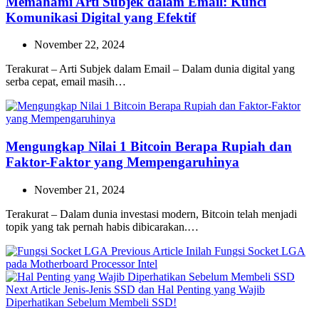
Memahami Arti Subjek dalam Email: Kunci
Komunikasi Digital yang Efektif
November 22, 2024
Terakurat – Arti Subjek dalam Email – Dalam dunia digital yang
serba cepat, email masih…
Mengungkap Nilai 1 Bitcoin Berapa Rupiah dan
Faktor-Faktor yang Mempengaruhinya
November 21, 2024
Terakurat – Dalam dunia investasi modern, Bitcoin telah menjadi
topik yang tak pernah habis dibicarakan.…
Previous
Previous Article
Inilah Fungsi Socket LGA
Post:
pada Motherboard Processor Intel
Next
Next Article
Jenis-Jenis SSD dan Hal Penting yang Wajib
Post:
Diperhatikan Sebelum Membeli SSD!