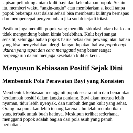
lapisan pelindung antara kulit bayi dan kelembaban popok. Selain
itu, memberi waktu “angin-angin” atau membiarkan si kecil tanpa
popok beberapa saat dalam sehari bisa membantu kulitnya bernapas
dan mempercepat penyembuhan jika sudah terjadi iritasi.
Pastikan juga memilih popok yang memiliki sirkulasi udara baik dan
tidak mengandung bahan kimia berlebihan. Kulit bayi sangat
sensitif, sehingga bahan popok harus bebas dari pewangi atau bahan
yang bisa menyebabkan alergi. Jangan lupakan bahwa
popok bayi
ukuran yang tepat dan cara mengganti
yang benar sangat
berpengaruh dalam menjaga kesehatan kulit si kecil.
Menyusun Kebiasaan Positif Sejak Dini
Membentuk Pola Perawatan Bayi yang Konsisten
Membentuk kebiasaan mengganti popok secara rutin dan benar akan
berdampak positif dalam jangka panjang. Bayi akan merasa lebih
nyaman, tidur lebih nyenyak, dan tumbuh dengan kulit yang sehat.
Orang tua pun akan lebih tenang karena tahu telah memberikan
yang terbaik untuk buah hatinya. Meskipun terlihat sederhana,
mengganti popok adalah bagian dari pola asuh yang penuh
perhatian.