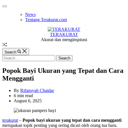
Skip
Off
to
Canvas
News
content
Tentang Terakurat.com
TERAKURAT
Akurat dan menginspirasi
Random
Article
Search
Search
for:
Popok Bayi Ukuran yang Tepat dan Cara
Mengganti
By
Rifansyah Chaidar
Estimated
6 min read
read
August 6, 2025
time
terakurat
–
Popok bayi ukuran yang tepat dan cara mengganti
merupakan topik penting yang sering dicari oleh orang tua baru.