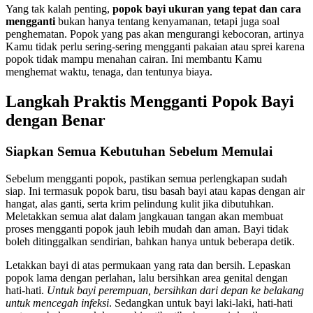
Yang tak kalah penting,
popok bayi ukuran yang tepat dan cara
mengganti
bukan hanya tentang kenyamanan, tetapi juga soal
penghematan. Popok yang pas akan mengurangi kebocoran, artinya
Kamu tidak perlu sering-sering mengganti pakaian atau sprei karena
popok tidak mampu menahan cairan. Ini membantu Kamu
menghemat waktu, tenaga, dan tentunya biaya.
Langkah Praktis Mengganti Popok Bayi
dengan Benar
Siapkan Semua Kebutuhan Sebelum Memulai
Sebelum mengganti popok, pastikan semua perlengkapan sudah
siap. Ini termasuk popok baru, tisu basah bayi atau kapas dengan air
hangat, alas ganti, serta krim pelindung kulit jika dibutuhkan.
Meletakkan semua alat dalam jangkauan tangan akan membuat
proses mengganti popok jauh lebih mudah dan aman. Bayi tidak
boleh ditinggalkan sendirian, bahkan hanya untuk beberapa detik.
Letakkan bayi di atas permukaan yang rata dan bersih. Lepaskan
popok lama dengan perlahan, lalu bersihkan area genital dengan
hati-hati.
Untuk bayi perempuan, bersihkan dari depan ke belakang
untuk mencegah infeksi
. Sedangkan untuk bayi laki-laki, hati-hati