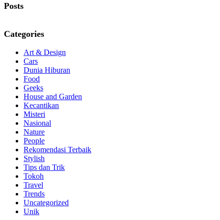
Posts
Categories
Art & Design
Cars
Dunia Hiburan
Food
Geeks
House and Garden
Kecantikan
Misteri
Nasional
Nature
People
Rekomendasi Terbaik
Stylish
Tips dan Trik
Tokoh
Travel
Trends
Uncategorized
Unik