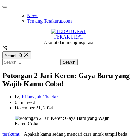
Skip
Off
to
Canvas
News
content
Tentang Terakurat.com
TERAKURAT
Akurat dan menginspirasi
Random
Article
Search
Search
for:
Potongan 2 Jari Keren: Gaya Baru yang
Wajib Kamu Coba!
By
Rifansyah Chaidar
Estimated
6 min read
read
December 21, 2024
time
terakurat
– Apakah kamu sedang mencari cara untuk tampil beda