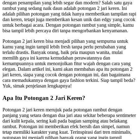
dengan penampilan yang lebih segar dan modern? Salah satu gaya
rambut yang sedang naik daun adalah potongan 2 jari keren. Ini
adalah pilihan potongan yang tidak hanya memberikan tampilan rapi
dan keren, tetapi juga memberikan kesan unik dan edgy yang cocok
untuk berbagai acara. Dengan potongan rambut yang simple, kamu
bisa tampil lebih percaya diri tanpa mengorbankan kenyamanan.
Potongan 2 jari keren bisa menjadi pilihan yang sempurna untuk
kamu yang ingin tampil lebih fresh tanpa perlu perubahan yang
terlalu drastis. Banyak orang, baik pria maupun wanita, mulai
memilih gaya ini karena kemudahan perawatannya dan
kemampuannya untuk menonjolkan fitur wajah dengan cara yang
elegan. Dalam artikel ini, kami akan membahas apa itu potongan 2
jari keren, siapa yang cocok dengan potongan ini, dan bagaimana
cara memadukannya dengan gaya fashion terkini. Siap tampil beda?
Yuk, simak penjelasan lengkapnya!
Apa Itu Potongan 2 Jari Keren?
Potongan 2 jari keren merujuk pada potongan rambut dengan
panjang yang setara dengan dua jari atau sekitar beberapa sentimeter
dari kulit kepala, sering kali pada bagian samping atau belakang
rambut. Potongan ini memberikan efek bersih dan simpel, namun
tetap memiliki karakter yang kuat. Terinspirasi dari tren minimalis,
potongan ini menjadi pilihan banyak orang yang ingin tampil