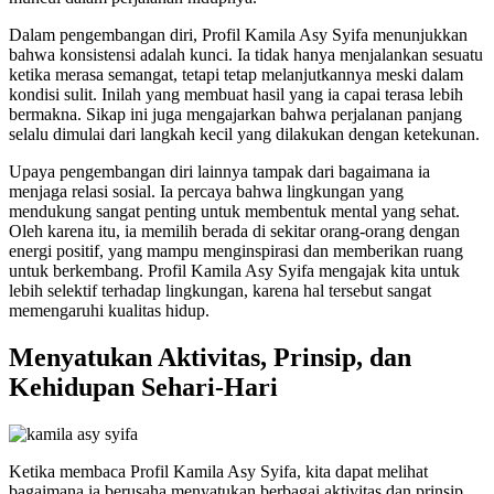
Dalam pengembangan diri, Profil Kamila Asy Syifa menunjukkan
bahwa konsistensi adalah kunci. Ia tidak hanya menjalankan sesuatu
ketika merasa semangat, tetapi tetap melanjutkannya meski dalam
kondisi sulit. Inilah yang membuat hasil yang ia capai terasa lebih
bermakna. Sikap ini juga mengajarkan bahwa perjalanan panjang
selalu dimulai dari langkah kecil yang dilakukan dengan ketekunan.
Upaya pengembangan diri lainnya tampak dari bagaimana ia
menjaga relasi sosial. Ia percaya bahwa lingkungan yang
mendukung sangat penting untuk membentuk mental yang sehat.
Oleh karena itu, ia memilih berada di sekitar orang-orang dengan
energi positif, yang mampu menginspirasi dan memberikan ruang
untuk berkembang. Profil Kamila Asy Syifa mengajak kita untuk
lebih selektif terhadap lingkungan, karena hal tersebut sangat
memengaruhi kualitas hidup.
Menyatukan Aktivitas, Prinsip, dan
Kehidupan Sehari-Hari
Ketika membaca Profil Kamila Asy Syifa, kita dapat melihat
bagaimana ia berusaha menyatukan berbagai aktivitas dan prinsip