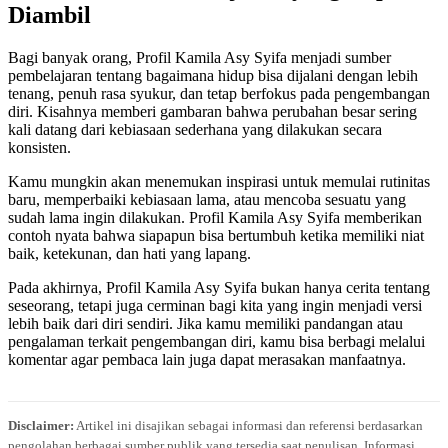
Diambil
Bagi banyak orang, Profil Kamila Asy Syifa menjadi sumber
pembelajaran tentang bagaimana hidup bisa dijalani dengan lebih
tenang, penuh rasa syukur, dan tetap berfokus pada pengembangan
diri. Kisahnya memberi gambaran bahwa perubahan besar sering
kali datang dari kebiasaan sederhana yang dilakukan secara
konsisten.
Kamu mungkin akan menemukan inspirasi untuk memulai rutinitas
baru, memperbaiki kebiasaan lama, atau mencoba sesuatu yang
sudah lama ingin dilakukan. Profil Kamila Asy Syifa memberikan
contoh nyata bahwa siapapun bisa bertumbuh ketika memiliki niat
baik, ketekunan, dan hati yang lapang.
Pada akhirnya, Profil Kamila Asy Syifa bukan hanya cerita tentang
seseorang, tetapi juga cerminan bagi kita yang ingin menjadi versi
lebih baik dari diri sendiri. Jika kamu memiliki pandangan atau
pengalaman terkait pengembangan diri, kamu bisa berbagi melalui
komentar agar pembaca lain juga dapat merasakan manfaatnya.
Disclaimer:
Artikel ini disajikan sebagai informasi dan referensi berdasarkan
pengolahan berbagai sumber publik yang tersedia saat penulisan. Informasi