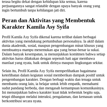
terasa begitu dekat dengan kehidupan kita semua, karena
perjuangannya sangat relatable dengan upaya banyak orang yang
ingin bertumbuh tanpa kehilangan jati diri.
Peran dan Aktivitas yang Membentuk
Karakter Kamila Asy Syifa
Profil Kamila Asy Syifa dikenal karena terlibat dalam berbagai
aktivitas yang mendukung pertumbuhan personalnya. Ia aktif dalam
dunia akademik, sosial, maupun pengembangan minat khusus yang
membuatnya mampu menemukan apa yang benar-benar ia sukai.
Dalam banyak kesempatan, ia menunjukkan komitmen bahwa setiap
aktivitas harus dilakukan dengan sepenuh hati agar membawa
manfaat yang nyata, baik untuk dirinya maupun lingkungan sekitar.
Selain itu, Profil Kamila Asy Syifa memperlihatkan bagaimana
keterlibatan dalam kegiatan sosial memberikan dampak positif untuk
pengembangan karakter. Dengan berbagi waktu dan tenaga untuk
membantu orang lain, ia belajar untuk lebih empatik, memahami
sudut pandang berbeda, dan mengasah kemampuan komunikasinya.
Ini menunjukkan bahwa karakter kuat tidak terbentuk begitu saja,
tetapi dibangun melalui interaksi, pengalaman, dan kemauan untuk
berkontribusi secara nyata.