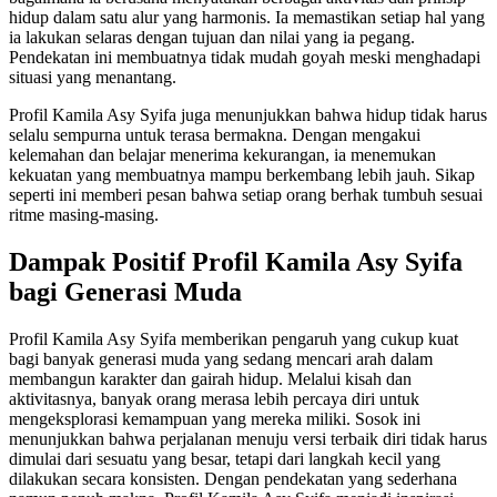
hidup dalam satu alur yang harmonis. Ia memastikan setiap hal yang
ia lakukan selaras dengan tujuan dan nilai yang ia pegang.
Pendekatan ini membuatnya tidak mudah goyah meski menghadapi
situasi yang menantang.
Profil Kamila Asy Syifa juga menunjukkan bahwa hidup tidak harus
selalu sempurna untuk terasa bermakna. Dengan mengakui
kelemahan dan belajar menerima kekurangan, ia menemukan
kekuatan yang membuatnya mampu berkembang lebih jauh. Sikap
seperti ini memberi pesan bahwa setiap orang berhak tumbuh sesuai
ritme masing-masing.
Dampak Positif Profil Kamila Asy Syifa
bagi Generasi Muda
Profil Kamila Asy Syifa memberikan pengaruh yang cukup kuat
bagi banyak generasi muda yang sedang mencari arah dalam
membangun karakter dan gairah hidup. Melalui kisah dan
aktivitasnya, banyak orang merasa lebih percaya diri untuk
mengeksplorasi kemampuan yang mereka miliki. Sosok ini
menunjukkan bahwa perjalanan menuju versi terbaik diri tidak harus
dimulai dari sesuatu yang besar, tetapi dari langkah kecil yang
dilakukan secara konsisten. Dengan pendekatan yang sederhana