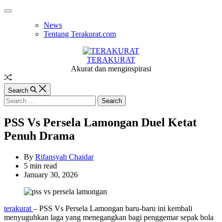
Skip
Off
to
Canvas
News
content
Tentang Terakurat.com
TERAKURAT
Akurat dan menginspirasi
Random
Article
Search
Search
for:
PSS Vs Persela Lamongan Duel Ketat
Penuh Drama
By
Rifansyah Chaidar
Estimated
5 min read
read
January 30, 2026
time
terakurat
– PSS Vs Persela Lamongan baru-baru ini kembali
menyuguhkan laga yang menegangkan bagi penggemar sepak bola