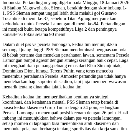
Indonesia. Pertandingan yang digelar pada Minggu, 18 Januari 2026
di Stadion Maguwoharjo, Sleman, berakhir dengan skor imbang 1-
1. PSS Sleman sempat unggul lebih dulu melalui gol Gustavo
Tocantins di menit ke-37, sebelum Titan Agung menyamakan
kedudukan untuk Persela Lamongan di menit ke-84. Pertandingan
ini menjadi bukti betapa kompetitifnya Liga 2 dan pentingnya
konsistensi fokus selama 90 menit.
Dalam duel pss vs persela lamongan, kedua tim menunjukkan
semangat juang tinggi. PSS Sleman mendominasi penguasaan bola
di babak pertama dan menekan pertahanan lawan, sementara Persela
Lamongan tampil agresif dengan strategi serangan balik cepat. Laga
ini menghadirkan peluang-peluang emas dari Riko Simanjuntak,
Dominikus Dion, hingga Terens Puhiri yang terus mencoba
menembus pertahanan Persela. Atmosfer pertandingan tidak hanya
mendebarkan bagi suporter di stadion, tapi juga memberi wawasan
menarik tentang dinamika taktik kedua tim.
Kehadiran kedua tim memperlihatkan pentingnya strategi,
koordinasi, dan ketahanan mental. PSS Sleman tetap berada di
posisi kedua klasemen Grup Timur dengan 34 poin, sedangkan
Persela Lamongan menempati posisi keenam dengan 26 poin. Hasil
imbang ini menunjukkan bahwa dalam pss vs persela lamongan,
setiap momen di lapangan bisa menentukan arah klasemen dan
membuka pelajaran berharga tentang sportivitas dan kerja sama tim.