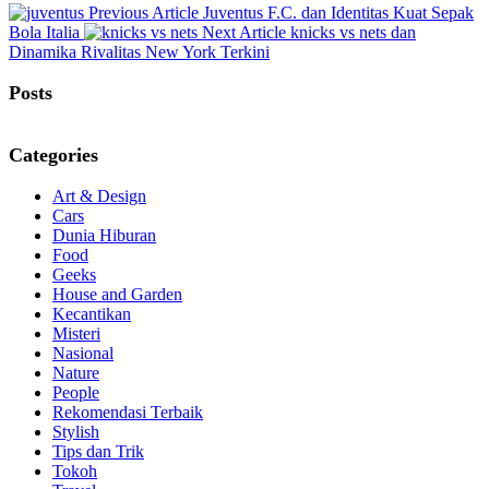
Previous
Previous Article
Juventus F.C. dan Identitas Kuat Sepak
Post:
Next
Bola Italia
Next Article
knicks vs nets dan
Post:
Dinamika Rivalitas New York Terkini
Posts
Categories
Art & Design
Cars
Dunia Hiburan
Food
Geeks
House and Garden
Kecantikan
Misteri
Nasional
Nature
People
Rekomendasi Terbaik
Stylish
Tips dan Trik
Tokoh