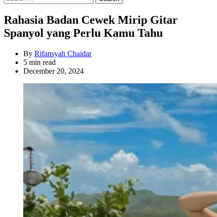
for:
Rahasia Badan Cewek Mirip Gitar
Spanyol yang Perlu Kamu Tahu
By
Rifansyah Chaidar
Estimated
5 min read
read
December 20, 2024
time