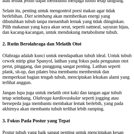
atau lemak jenuh dapat membantu menjaga tubuh tetap langsing.
Selain itu, penting untuk mengontrol porsi makan agar tidak
berlebihan.
Diet seimbang
akan memberikan energi yang
dibutuhkan tubuh tanpa menambah lemak yang tidak diinginkan.
Pilih makanan yang kaya akan serat, seperti oatmeal, sayuran hijau,
dan kacang-kacangan, untuk mendukung metabolisme tubuh.
2. Rutin Berolahraga dan Melatih Otot
Olahraga adalah kunci untuk mendapatkan tubuh ideal. Untuk tubuh
cewek mirip gitar Spanyol, latihan yang fokus pada penguatan otot
perut, pinggang, dan punggung sangat penting. Latihan seperti
plank, sit-up, dan pilates bisa membantu membentuk dan
memperkuat bagian tengah tubuh, menciptakan lekukan alami yang
terlihat anggun.
Jangan lupa juga untuk melatih otot kaki dan tangan agar tubuh
tetap seimbang.
Olahraga kardiovaskular
seperti jogging atau
bersepeda juga membantu membakar lemak berlebih, yang pada
akhirnya akan membantu tubuh terlihat lebih ramping.
3. Fokus Pada Postur yang Tepat
Postur tubuh yang baik sangat penting untuk menciptakan kesan