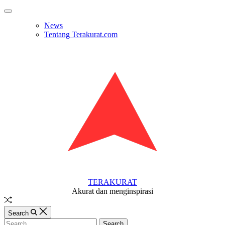
Skip
Off
to
Canvas
News
content
Tentang Terakurat.com
TERAKURAT
Akurat dan menginspirasi
Random
Article
Search
Search