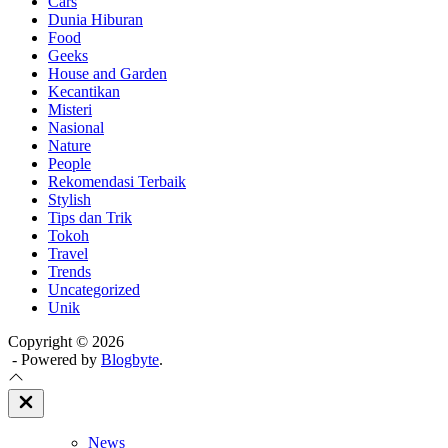
Cars
Dunia Hiburan
Food
Geeks
House and Garden
Kecantikan
Misteri
Nasional
Nature
People
Rekomendasi Terbaik
Stylish
Tips dan Trik
Tokoh
Travel
Trends
Uncategorized
Unik
Copyright © 2026
- Powered by
Blogbyte
.
Close
Off
Canvas
News