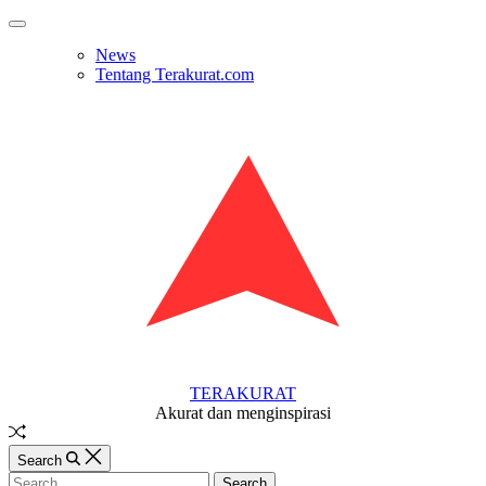
Skip
Off
to
Canvas
News
content
Tentang Terakurat.com
TERAKURAT
Akurat dan menginspirasi
Random
Article
Search
Search