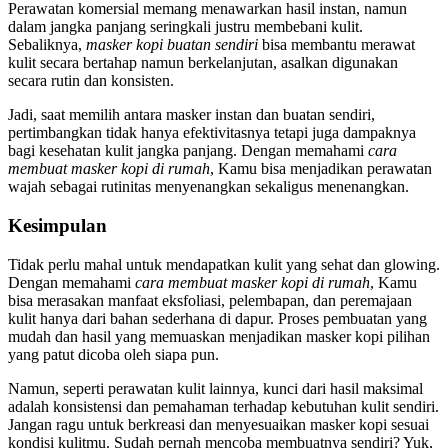
Perawatan komersial memang menawarkan hasil instan, namun
dalam jangka panjang seringkali justru membebani kulit.
Sebaliknya,
masker kopi buatan sendiri
bisa membantu merawat
kulit secara bertahap namun berkelanjutan, asalkan digunakan
secara rutin dan konsisten.
Jadi, saat memilih antara masker instan dan buatan sendiri,
pertimbangkan tidak hanya efektivitasnya tetapi juga dampaknya
bagi kesehatan kulit jangka panjang. Dengan memahami
cara
membuat masker kopi di rumah
, Kamu bisa menjadikan perawatan
wajah sebagai rutinitas menyenangkan sekaligus menenangkan.
Kesimpulan
Tidak perlu mahal untuk mendapatkan kulit yang sehat dan glowing.
Dengan memahami
cara membuat masker kopi di rumah
, Kamu
bisa merasakan manfaat eksfoliasi, pelembapan, dan peremajaan
kulit hanya dari bahan sederhana di dapur. Proses pembuatan yang
mudah dan hasil yang memuaskan menjadikan masker kopi pilihan
yang patut dicoba oleh siapa pun.
Namun, seperti perawatan kulit lainnya, kunci dari hasil maksimal
adalah konsistensi dan pemahaman terhadap kebutuhan kulit sendiri.
Jangan ragu untuk berkreasi dan menyesuaikan masker kopi sesuai
kondisi kulitmu. Sudah pernah mencoba membuatnya sendiri? Yuk,