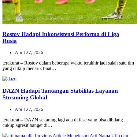
Rostov Hadapi Inkonsistensi Performa di Liga
Rusia
April 27, 2026
terakurat – Rostov dalam beberapa waktu terakhir jadi salah satu tim
yang cukup menarik buat…
DAZN Hadapi Tantangan Stabilitas Layanan
Streaming Global
April 27, 2026
terakurat – DAZN sekarang lagi ada di fase yang bisa dibilang
cukup agresif banget di…
Previous
Previous Article
Menelusuri Arti Nama Ulfa dan