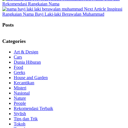
Post:
Rekomendasi Rangkaian Nama
Next
Next Article
Inspirasi
Post:
Rangkaian Nama Bayi Laki-laki Berawalan Muhammad
Posts
Categories
Art & Design
Cars
Dunia Hiburan
Food
Geeks
House and Garden
Kecantikan
Misteri
Nasional
Nature
People
Rekomendasi Terbaik
Stylish
Tips dan Trik
Tokoh