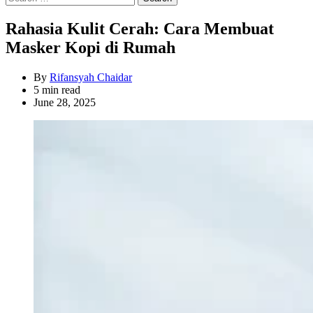
for:
Rahasia Kulit Cerah: Cara Membuat
Masker Kopi di Rumah
By
Rifansyah Chaidar
Estimated
5 min read
read
June 28, 2025
time