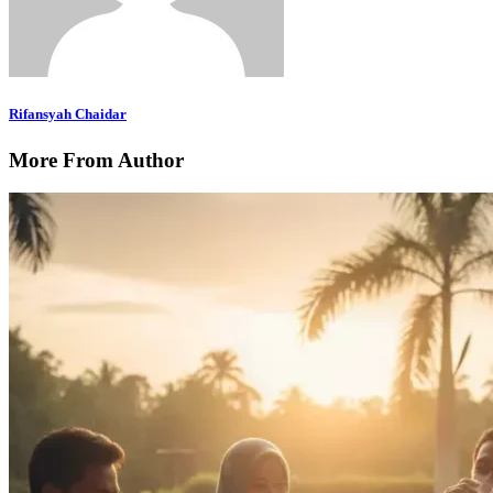
Rifansyah Chaidar
More From Author