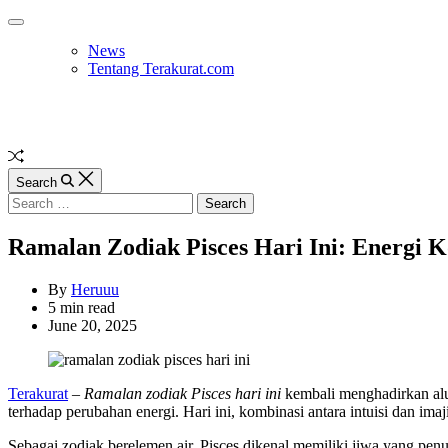
Skip
Off
to
Canvas
News
content
Tentang Terakurat.com
Random
Article
Search
Search
for:
Ramalan Zodiak Pisces Hari Ini: Energi 
By
Heruuu
Estimated
5 min read
read
June 20, 2025
time
Terakurat
–
Ramalan zodiak Pisces hari ini
kembali menghadirkan alur
terhadap perubahan energi. Hari ini, kombinasi antara intuisi dan 
Sebagai zodiak berelemen air, Pisces dikenal memiliki jiwa yang pen