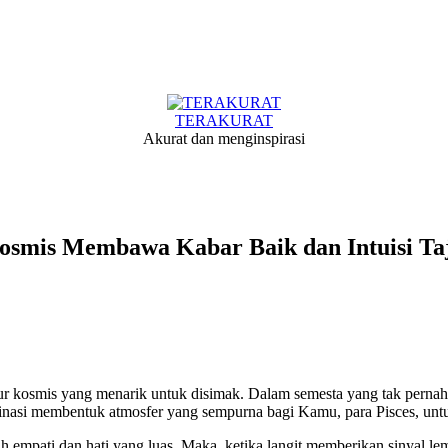
TERAKURAT
Akurat dan menginspirasi
Kosmis Membawa Kabar Baik dan Intuisi T
 kosmis yang menarik untuk disimak. Dalam semesta yang tak pernah b
imajinasi membentuk atmosfer yang sempurna bagi Kamu, para Pisces, u
uh empati dan hati yang luas. Maka, ketika langit memberikan sinyal l