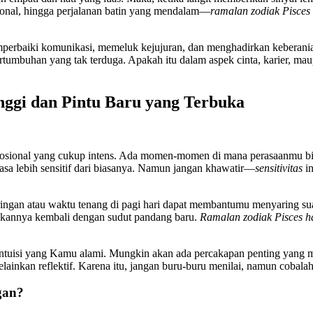
ional, hingga perjalanan batin yang mendalam—
ramalan zodiak Pisces 
emperbaiki komunikasi, memeluk kejujuran, dan menghadirkan keberan
rtumbuhan yang tak terduga. Apakah itu dalam aspek cinta, karier, m
nggi dan Pintu Baru yang Terbuka
sional yang cukup intens. Ada momen-momen di mana perasaanmu bisa
a lebih sensitif dari biasanya. Namun jangan khawatir—
sensitivitas
in
ingan atau waktu tenang di pagi hari dapat membantumu menyaring sua
ngkannya kembali dengan sudut pandang baru.
Ramalan zodiak Pisces ha
intuisi yang Kamu alami. Mungkin akan ada percakapan penting yang
, melainkan reflektif. Karena itu, jangan buru-buru menilai, namun co
gan?