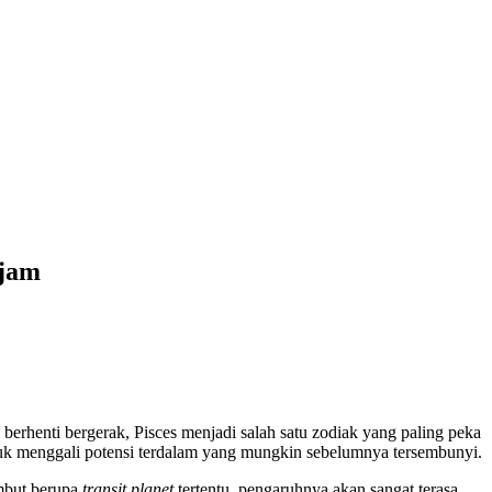
ajam
erhenti bergerak, Pisces menjadi salah satu zodiak yang paling peka
ntuk menggali potensi terdalam yang mungkin sebelumnya tersembunyi.
embut berupa
transit planet
tertentu, pengaruhnya akan sangat terasa