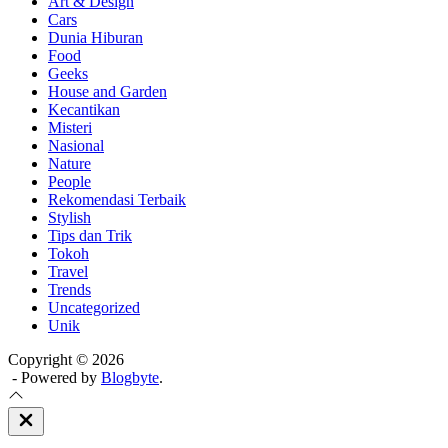
Art & Design
Cars
Dunia Hiburan
Food
Geeks
House and Garden
Kecantikan
Misteri
Nasional
Nature
People
Rekomendasi Terbaik
Stylish
Tips dan Trik
Tokoh
Travel
Trends
Uncategorized
Unik
Copyright © 2026
- Powered by
Blogbyte
.
Close
Off
Canvas