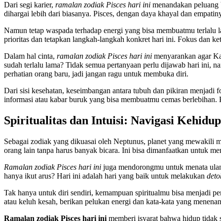
Dari segi karier,
ramalan zodiak Pisces hari ini
menandakan peluang ba
dihargai lebih dari biasanya. Pisces, dengan daya khayal dan empati
Namun tetap waspada terhadap energi yang bisa membuatmu terlalu la
prioritas dan tetapkan langkah-langkah konkret hari ini. Fokus dan ke
Dalam hal cinta,
ramalan zodiak Pisces hari ini
menyarankan agar Kam
sudah terlalu lama? Tidak semua pertanyaan perlu dijawab hari ini, 
perhatian orang baru, jadi jangan ragu untuk membuka diri.
Dari sisi kesehatan, keseimbangan antara tubuh dan pikiran menjadi 
informasi atau kabar buruk yang bisa membuatmu cemas berlebihan. P
Spiritualitas dan Intuisi: Navigasi Kehidup
Sebagai zodiak yang dikuasai oleh Neptunus, planet yang mewakili mi
orang lain tanpa harus banyak bicara. Ini bisa dimanfaatkan untuk me
Ramalan zodiak Pisces hari ini
juga mendorongmu untuk menata ulang
hanya ikut arus? Hari ini adalah hari yang baik untuk melakukan
deto
Tak hanya untuk diri sendiri, kemampuan spiritualmu bisa menjadi p
atau keluh kesah, berikan pelukan energi dan kata-kata yang menenang
Ramalan zodiak Pisces hari ini
memberi isyarat bahwa hidup tidak s