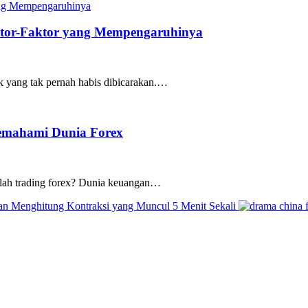
ktor-Faktor yang Mempengaruhinya
ik yang tak pernah habis dibicarakan.…
emahami Dunia Forex
ilah trading forex? Dunia keuangan…
us
n Menghitung Kontraksi yang Muncul 5 Menit Sekali