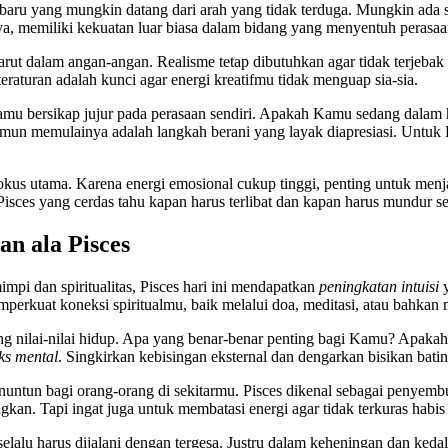
ru yang mungkin datang dari arah yang tidak terduga. Mungkin ada se
nya, memiliki kekuatan luar biasa dalam bidang yang menyentuh perasaa
rut dalam angan-angan. Realisme tetap dibutuhkan agar tidak terjebak 
teraturan adalah kunci agar energi kreatifmu tidak menguap sia-sia.
u bersikap jujur pada perasaan sendiri. Apakah Kamu sedang dalam
namun memulainya adalah langkah berani yang layak diapresiasi. Untuk
fokus utama. Karena energi emosional cukup tinggi, penting untuk menja
isces yang cerdas tahu kapan harus terlibat dan kapan harus mundur s
an ala Pisces
mpi dan spiritualitas, Pisces hari ini mendapatkan
peningkatan intuisi
y
mperkuat koneksi spiritualmu, baik melalui doa, meditasi, atau bahkan 
 nilai-nilai hidup. Apa yang benar-benar penting bagi Kamu? Apakah
ks mental
. Singkirkan kebisingan eksternal dan dengarkan bisikan batin
enuntun bagi orang-orang di sekitarmu. Pisces dikenal sebagai penyem
kan. Tapi ingat juga untuk membatasi energi agar tidak terkuras habis
elalu harus dijalani dengan tergesa. Justru dalam keheningan dan ked