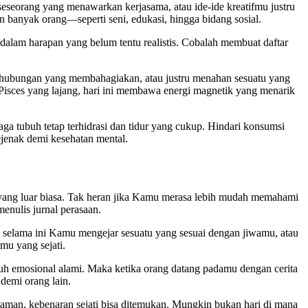
seorang yang menawarkan kerjasama, atau ide-ide kreatifmu justru
n banyak orang—seperti seni, edukasi, hingga bidang sosial.
dalam harapan yang belum tentu realistis. Cobalah membuat daftar
 hubungan yang membahagiakan, atau justru menahan sesuatu yang
 Pisces yang lajang, hari ini membawa energi magnetik yang menarik
ga tubuh tetap terhidrasi dan tidur yang cukup. Hindari konsumsi
ejenak demi kesehatan mental.
ang luar biasa. Tak heran jika Kamu merasa lebih mudah memahami
menulis jurnal perasaan.
 selama ini Kamu mengejar sesuatu yang sesuai dengan jiwamu, atau
mu yang sejati.
buh emosional alami. Maka ketika orang datang padamu dengan cerita
 demi orang lain.
alaman, kebenaran sejati bisa ditemukan. Mungkin bukan hari di mana