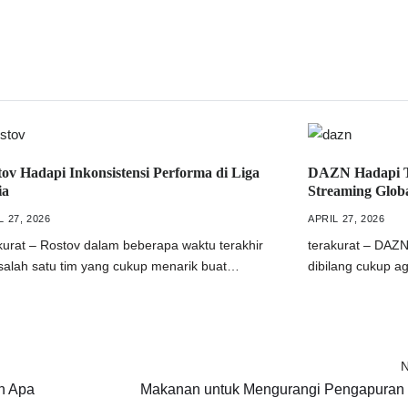
ov Hadapi Inkonsistensi Performa di Liga
DAZN Hadapi Ta
ia
Streaming Glob
L 27, 2026
APRIL 27, 2026
kurat – Rostov dalam beberapa waktu terakhir
terakurat – DAZN
 salah satu tim yang cukup menarik buat…
dibilang cukup a
N
n Apa
Makanan untuk Mengurangi Pengapuran 