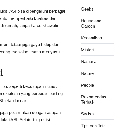
Geeks
ksi ASI bisa dipengaruhi berbagai
mbantu memperbaiki kualitas dan
House and
di rumah, tanpa harus khawatir
Garden
Kecantikan
men, tetapi juga gaya hidup dan
Misteri
tenang menjalani masa menyusui,
Nasional
i
Nature
People
ibu, seperti kecukupan nutrisi,
n oksitosin yang berperan penting
Rekomendasi
 tetap lancar.
Terbaik
njaga pola makan dengan asupan
Stylish
ksi ASI. Selain itu, posisi
Tips dan Trik