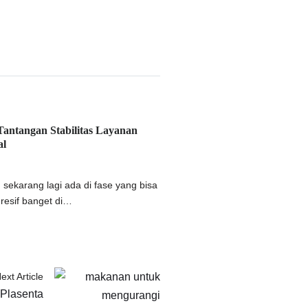
ntangan Stabilitas Layanan
al
 sekarang lagi ada di fase yang bisa
gresif banget di…
ext Article
Plasenta