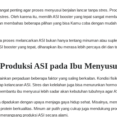
at penting agar proses menyusui berjalan lancar tanpa stres. Produ
gkat stres. Oleh karena itu, memilih ASI booster yang tepat sangat me
akan membahas beberapa pilihan yang bisa Kamu coba dengan mudah 
hwa proses melancarkan ASI bukan hanya tentang minuman atau suple
booster yang tepat, diharapkan ibu merasa lebih percaya diri dan 
Produksi ASI pada Ibu Menyusu
inkan perpaduan beberapa faktor yang saling berkaitan. Kondisi fisik 
adap kelancaran ASI. Stres dan kelelahan juga bisa menurunkan hormo
membantu ibu menyusui lebih sadar akan kebutuhan tubuhnya agar ASI
 dipadukan dengan upaya menjaga gaya hidup sehat. Misalnya, me
 protein berkualitas. Minum air putih yang cukup juga mendukung produ
 merangsang produksi ASI secara alami.