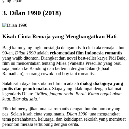
yang tepat!
3. Dilan 1990 (2018)
Kisah Cinta Remaja yang Menghangatkan Hati
Bagi kamu yang ingin nostalgia dengan kisah cinta ala remaja tahun
90-an,
Dilan 1990
adalah
rekomendasi film Indonesia romantis
yang wajib ditonton. Diangkat dari novel best-seller karya Pidi Baiq,
film ini menceritakan tentang Milea (Vanesha Prescilla) yang baru
saja pindah ke Bandung dan bertemu dengan Dilan (Iqbaal
Ramadhan), seorang cowok bad boy tapi romantis.
Salah satu daya tarik utama film ini adalah
dialog-dialognya yang
puitis dan penuh makna
. Siapa yang tidak ingat dengan kalimat
legendaris Dilan:
“Milea, jangan rindu. Berat. Kamu nggak akan
kuat. Biar aku saja.”
Film ini menyajikan nuansa romantis dengan bumbu humor yang
pas. Selain kisah cinta yang manis,
Dilan 1990
juga mengangkat
tema persahabatan, keluarga, dan kehidupan sekolah yang membuat
penonton merasa terhubung dengan cerita.