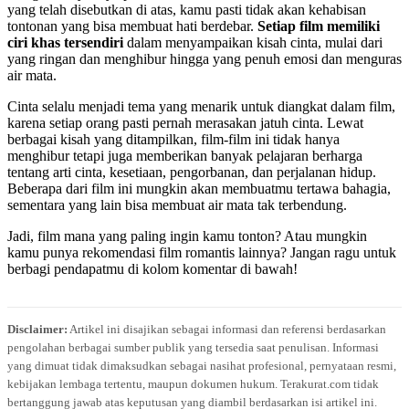
yang telah disebutkan di atas, kamu pasti tidak akan kehabisan
tontonan yang bisa membuat hati berdebar.
Setiap film memiliki
ciri khas tersendiri
dalam menyampaikan kisah cinta, mulai dari
yang ringan dan menghibur hingga yang penuh emosi dan menguras
air mata.
Cinta selalu menjadi tema yang menarik untuk diangkat dalam film,
karena setiap orang pasti pernah merasakan jatuh cinta. Lewat
berbagai kisah yang ditampilkan, film-film ini tidak hanya
menghibur tetapi juga memberikan banyak pelajaran berharga
tentang arti cinta, kesetiaan, pengorbanan, dan perjalanan hidup.
Beberapa dari film ini mungkin akan membuatmu tertawa bahagia,
sementara yang lain bisa membuat air mata tak terbendung.
Jadi, film mana yang paling ingin kamu tonton? Atau mungkin
kamu punya rekomendasi film romantis lainnya? Jangan ragu untuk
berbagi pendapatmu di kolom komentar di bawah!
Disclaimer:
Artikel ini disajikan sebagai informasi dan referensi berdasarkan
pengolahan berbagai sumber publik yang tersedia saat penulisan. Informasi
yang dimuat tidak dimaksudkan sebagai nasihat profesional, pernyataan resmi,
kebijakan lembaga tertentu, maupun dokumen hukum. Terakurat.com tidak
bertanggung jawab atas keputusan yang diambil berdasarkan isi artikel ini.