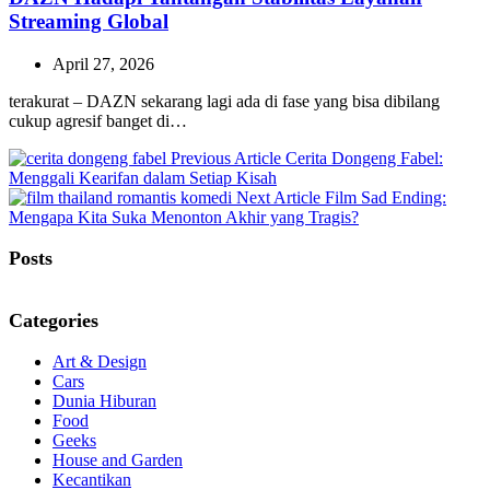
Streaming Global
April 27, 2026
terakurat – DAZN sekarang lagi ada di fase yang bisa dibilang
cukup agresif banget di…
Previous
Previous Article
Cerita Dongeng Fabel:
Post:
Menggali Kearifan dalam Setiap Kisah
Next
Next Article
Film Sad Ending:
Post:
Mengapa Kita Suka Menonton Akhir yang Tragis?
Posts
Categories
Art & Design
Cars
Dunia Hiburan
Food
Geeks
House and Garden
Kecantikan