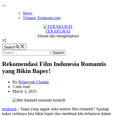
Skip
Off
to
Canvas
News
content
Tentang Terakurat.com
TERAKURAT
Akurat dan menginspirasi
Random
Article
Search
Search
for:
Rekomendasi Film Indonesia Romantis
yang Bikin Baper!
By
Rifansyah Chaidar
Estimated
5 min read
read
March 3, 2025
time
terakurat
– Siapa yang nggak suka nonton film romantis? Apalagi
kalau ceritanya bisa bikin baper dan membuat kita terhanyut dalam