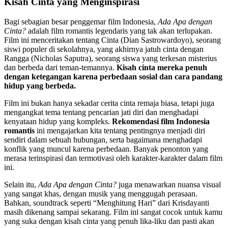
Kisah Cinta yang Menginspirasi
Bagi sebagian besar penggemar film Indonesia,
Ada Apa dengan
Cinta?
adalah film romantis legendaris yang tak akan terlupakan.
Film ini menceritakan tentang Cinta (Dian Sastrowardoyo), seorang
siswi populer di sekolahnya, yang akhirnya jatuh cinta dengan
Rangga (Nicholas Saputra), seorang siswa yang terkesan misterius
dan berbeda dari teman-temannya.
Kisah cinta mereka penuh
dengan ketegangan karena perbedaan sosial dan cara pandang
hidup yang berbeda.
Film ini bukan hanya sekadar cerita cinta remaja biasa, tetapi juga
mengangkat tema tentang pencarian jati diri dan menghadapi
kenyataan hidup yang kompleks.
Rekomendasi film Indonesia
romantis
ini mengajarkan kita tentang pentingnya menjadi diri
sendiri dalam sebuah hubungan, serta bagaimana menghadapi
konflik yang muncul karena perbedaan. Banyak penonton yang
merasa terinspirasi dan termotivasi oleh karakter-karakter dalam film
ini.
Selain itu,
Ada Apa dengan Cinta?
juga menawarkan nuansa visual
yang sangat khas, dengan musik yang menggugah perasaan.
Bahkan, soundtrack seperti “Menghitung Hari” dari Krisdayanti
masih dikenang sampai sekarang. Film ini sangat cocok untuk kamu
yang suka dengan kisah cinta yang penuh lika-liku dan pasti akan