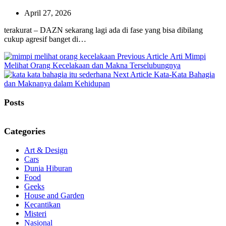
April 27, 2026
terakurat – DAZN sekarang lagi ada di fase yang bisa dibilang
cukup agresif banget di…
Previous
Previous Article
Arti Mimpi
Post:
Melihat Orang Kecelakaan dan Makna Terselubungnya
Next
Next Article
Kata-Kata Bahagia
Post:
dan Maknanya dalam Kehidupan
Posts
Categories
Art & Design
Cars
Dunia Hiburan
Food
Geeks
House and Garden
Kecantikan
Misteri
Nasional