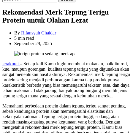
for:
Rekomendasi Merk Tepung Terigu
Protein untuk Olahan Lezat
By
Rifansyah Chaidar
Estimated
5 min read
read
September 29, 2025
time
terakurat
– Setiap kali Kamu ingin membuat makanan, baik itu roti,
kue, maupun gorengan, kualitas tepung terigu yang digunakan akan
sangat menentukan hasil akhirnya. Rekomendasi merk tepung terigu
protein sering menjadi perbincangan karena tiap produk punya
karakteristik berbeda yang bisa memengaruhi tekstur, rasa, dan daya
tahan makanan. Tidak jarang, banyak orang bingung memilih jenis
tepung terigu mana yang sesuai dengan kebutuhan mereka.
Memahami perbedaan protein dalam tepung terigu sangat penting,
sebab kandungan protein akan memengaruhi elastisitas dan
kekenyalan adonan. Tepung terigu protein tinggi, sedang, atau
rendah masing-masing punya kegunaan yang berbeda. Dengan
mengetahui rekomendasi merk tepung terigu protein, Kamu bisa
lebih mudah menentukan pilihan untuk berbagai jenis olahan, mulai