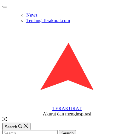
Skip
Off
to
Canvas
News
content
Tentang Terakurat.com
TERAKURAT
Akurat dan menginspirasi
Random
Article
Search
Search