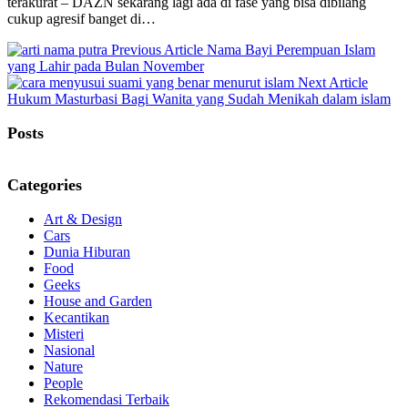
terakurat – DAZN sekarang lagi ada di fase yang bisa dibilang
cukup agresif banget di…
Previous
Previous Article
Nama Bayi Perempuan Islam
Post:
yang Lahir pada Bulan November
Next
Next Article
Post:
Hukum Masturbasi Bagi Wanita yang Sudah Menikah dalam islam
Posts
Categories
Art & Design
Cars
Dunia Hiburan
Food
Geeks
House and Garden
Kecantikan
Misteri
Nasional
Nature
People
Rekomendasi Terbaik