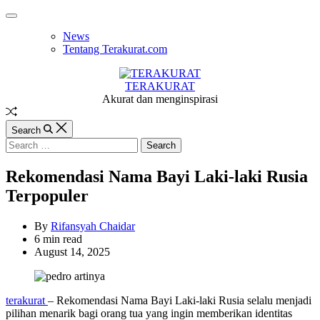
Skip
Off
to
Canvas
News
content
Tentang Terakurat.com
TERAKURAT
Akurat dan menginspirasi
Random
Article
Search
Search
for:
Rekomendasi Nama Bayi Laki-laki Rusia
Terpopuler
By
Rifansyah Chaidar
Estimated
6 min read
read
August 14, 2025
time
terakurat
– Rekomendasi Nama Bayi Laki-laki Rusia selalu menjadi
pilihan menarik bagi orang tua yang ingin memberikan identitas