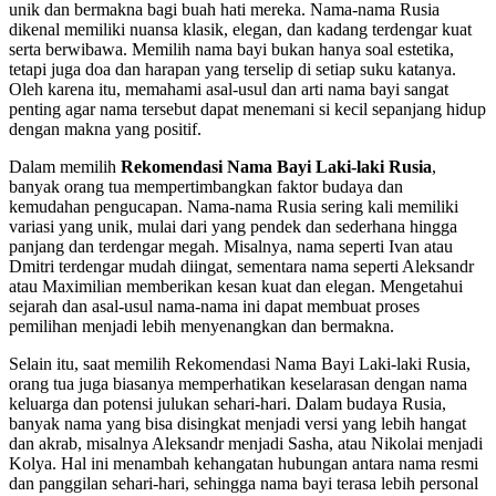
unik dan bermakna bagi buah hati mereka. Nama-nama Rusia
dikenal memiliki nuansa klasik, elegan, dan kadang terdengar kuat
serta berwibawa. Memilih nama bayi bukan hanya soal estetika,
tetapi juga doa dan harapan yang terselip di setiap suku katanya.
Oleh karena itu, memahami asal-usul dan arti nama bayi sangat
penting agar nama tersebut dapat menemani si kecil sepanjang hidup
dengan makna yang positif.
Dalam memilih
Rekomendasi Nama Bayi Laki-laki Rusia
,
banyak orang tua mempertimbangkan faktor budaya dan
kemudahan pengucapan. Nama-nama Rusia sering kali memiliki
variasi yang unik, mulai dari yang pendek dan sederhana hingga
panjang dan terdengar megah. Misalnya, nama seperti Ivan atau
Dmitri terdengar mudah diingat, sementara nama seperti Aleksandr
atau Maximilian memberikan kesan kuat dan elegan. Mengetahui
sejarah dan asal-usul nama-nama ini dapat membuat proses
pemilihan menjadi lebih menyenangkan dan bermakna.
Selain itu, saat memilih Rekomendasi Nama Bayi Laki-laki Rusia,
orang tua juga biasanya memperhatikan keselarasan dengan nama
keluarga dan potensi julukan sehari-hari. Dalam budaya Rusia,
banyak nama yang bisa disingkat menjadi versi yang lebih hangat
dan akrab, misalnya Aleksandr menjadi Sasha, atau Nikolai menjadi
Kolya. Hal ini menambah kehangatan hubungan antara nama resmi
dan panggilan sehari-hari, sehingga nama bayi terasa lebih personal