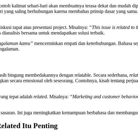
ontoh kalimat sehari-hari akan membuatnya terasa dekat dan mudah di
i yang saling berhubungan karena membahas prinsip dasar yang sama.
skusi rapat atau presentasi project. Misalnya:
“This issue is related to
dianalisis bersama untuk mendapatkan solusi terbaik.
engalaman kamu”
mencerminkan empati dan keterhubungan. Bahasa sep
engalaman.
masih bingung membedakannya dengan relatable. Secara sederhana,
rela
an secara emosional oleh seseorang. Contohnya, kisah tentang perjuan
yang tepat adalah
related
. Misalnya:
“Marketing and customer behavior 
sasaran. Ini juga meningkatkan kemampuan berbahasa dan membangun 
lated Itu Penting