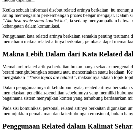
Ketika sebuah informasi disebut related artinya berkaitan, itu menun
saling memengaruhi perkembangan proses belajar mengajar. Dalam sit
“Aku bisa relate sama kondisi itu”
, ia sedang menyampaikan bahwa d
kehangatan dalam komunikasi.
Penggunaan kata related artinya berkaitan semakin penting terutama 
memahami makna related artinya berkaitan, pembaca dapat memanfaatk
Makna Lebih Dalam dari Kata Related da
Memahami related artinya berkaitan bukan hanya sekadar mengenal de
berarti menghubungkan sesuatu atau menceritakan suatu keadaan. Ke
mengatakan
“These topics are related”
, maksudnya adalah topik-topi
Dalam penggunaannya di kehidupan nyata, related artinya berkaitan se
menjelaskan penelitian-penelitian sebelumnya yang memiliki hubungan
bagaimana sistem menyajikan konten yang terhubung berdasarkan mi
Pada sisi komunikasi personal, related artinya berkaitan digunakan
menunjukkan pemahaman dan keterhubungan emosional, bukan hanya l
Penggunaan Related dalam Kalimat Sehari