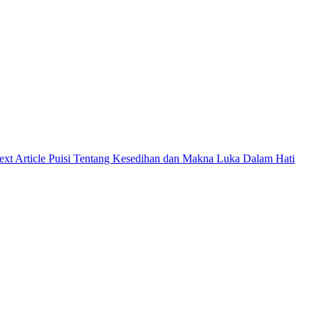
Next
xt Article
Puisi Tentang Kesedihan dan Makna Luka Dalam Hati
Post: