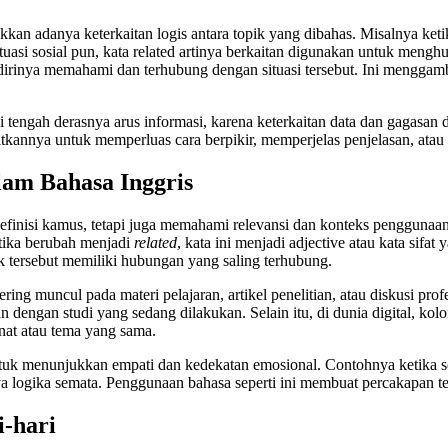
jukkan adanya keterkaitan logis antara topik yang dibahas. Misalnya k
uasi sosial pun, kata related artinya berkaitan digunakan untuk meng
irinya memahami dan terhubung dengan situasi tersebut. Ini menggam
di tengah derasnya arus informasi, karena keterkaitan data dan gagas
annya untuk memperluas cara berpikir, memperjelas penjelasan, atau m
lam Bahasa Inggris
finisi kamus, tetapi juga memahami relevansi dan konteks penggunaanny
tika berubah menjadi
related
, kata ini menjadi adjective atau kata sif
k tersebut memiliki hubungan yang saling terhubung.
ring muncul pada materi pelajaran, artikel penelitian, atau diskusi pro
 dengan studi yang sedang dilakukan. Selain itu, di dunia digital, k
nat atau tema yang sama.
 untuk menunjukkan empati dan kedekatan emosional. Contohnya ketika 
ogika semata. Penggunaan bahasa seperti ini membuat percakapan tera
-hari