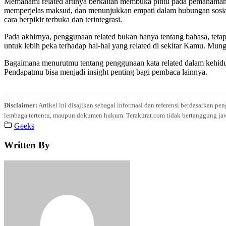
Memahami related artinya berkaitan membuka pintu pada pemahaman 
memperjelas maksud, dan menunjukkan empati dalam hubungan sosial
cara berpikir terbuka dan terintegrasi.
Pada akhirnya, penggunaan related bukan hanya tentang bahasa, tet
untuk lebih peka terhadap hal-hal yang related di sekitar Kamu. Mungk
Bagaimana menurutmu tentang penggunaan kata related dalam kehidu
Pendapatmu bisa menjadi insight penting bagi pembaca lainnya.
Disclaimer:
Artikel ini disajikan sebagai informasi dan referensi berdasarkan p
lembaga tertentu, maupun dokumen hukum. Terakurat.com tidak bertanggung jawab 
Geeks
Written By