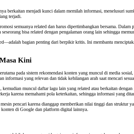
 artinya berkaitan menjadi kunci dalam memilah informasi, menelusur
ng terjadi.
i promosi semuanya related dan harus dipertimbangkan bersama. Dalam p
 seseorang bisa related dengan pengalaman orang lain sehingga memu
adalah bagian penting dari berpikir kritis. Ini membantu menciptak
 Masa Kini
 terutama pada sistem rekomendasi konten yang muncul di media sosial, 
nformasi yang relevan dan tidak kehilangan arah saat mencari sesua
u, kemudian muncul daftar lagu lain yang related atau berkaitan den
erja karena memahami pola keterkaitan, sehingga informasi yang ditam
i mesin pencari karena dianggap memberikan nilai tinggi dan struktur y
konten di Google dan platform digital lainnya.