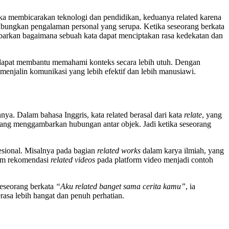
etika membicarakan teknologi dan pendidikan, keduanya related karena
hubungkan pengalaman personal yang serupa. Ketika seseorang berkata
barkan bagaimana sebuah kata dapat menciptakan rasa kedekatan dan
an dapat membantu memahami konteks secara lebih utuh. Dengan
enjalin komunikasi yang lebih efektif dan lebih manusiawi.
a. Dalam bahasa Inggris, kata related berasal dari kata
relate
, yang
at yang menggambarkan hubungan antar objek. Jadi ketika seseorang
fesional. Misalnya pada bagian
related works
dalam karya ilmiah, yang
olom rekomendasi
related videos
pada platform video menjadi contoh
seseorang berkata
“Aku related banget sama cerita kamu”
, ia
sa lebih hangat dan penuh perhatian.