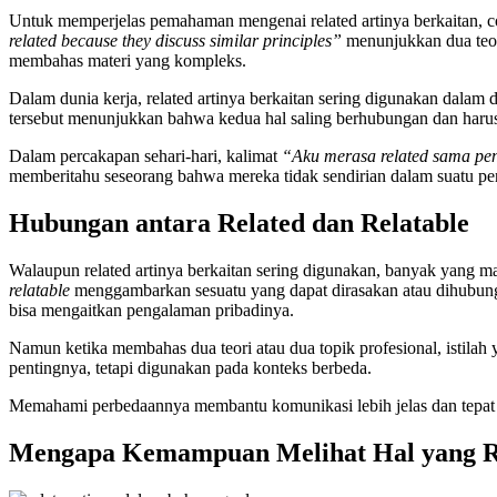
Untuk memperjelas pemahaman mengenai related artinya berkaitan, c
related because they discuss similar principles”
menunjukkan dua teor
membahas materi yang kompleks.
Dalam dunia kerja, related artinya berkaitan sering digunakan dalam di
tersebut menunjukkan bahwa kedua hal saling berhubungan dan harus 
Dalam percakapan sehari-hari, kalimat
“Aku merasa related sama p
memberitahu seseorang bahwa mereka tidak sendirian dalam suatu p
Hubungan antara Related dan Relatable
Walaupun related artinya berkaitan sering digunakan, banyak yang 
relatable
menggambarkan sesuatu yang dapat dirasakan atau dihubungk
bisa mengaitkan pengalaman pribadinya.
Namun ketika membahas dua teori atau dua topik profesional, istilah 
pentingnya, tetapi digunakan pada konteks berbeda.
Memahami perbedaannya membantu komunikasi lebih jelas dan tepat 
Mengapa Kemampuan Melihat Hal yang Re