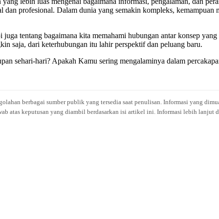
yang lebih luas mengenai bagaimana informasi, pengalaman, dan peras
 dan profesional. Dalam dunia yang semakin kompleks, kemampuan me
api juga tentang bagaimana kita memahami hubungan antar konsep yan
in saja, dari keterhubungan itu lahir perspektif dan peluang baru.
pan sehari-hari? Apakah Kamu sering mengalaminya dalam percakapan
engolahan berbagai sumber publik yang tersedia saat penulisan. Informasi yang dimu
atas keputusan yang diambil berdasarkan isi artikel ini. Informasi lebih lanjut 