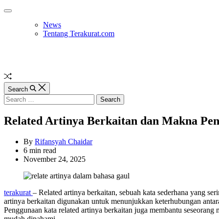
Skip
Off
to
Canvas
News
content
Tentang Terakurat.com
Random
Article
Search
Search
for:
Related Artinya Berkaitan dan Makna P
By
Rifansyah Chaidar
Estimated
6 min read
read
November 24, 2025
time
terakurat
– Related artinya berkaitan, sebuah kata sederhana yang seri
artinya berkaitan digunakan untuk menunjukkan keterhubungan antar
Penggunaan kata related artinya berkaitan juga membantu seseorang 
mudah dipahami.