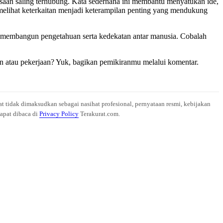
aan saling terhubung. Kata sederhana ini membantu menyatukan ide,
lihat keterkaitan menjadi keterampilan penting yang mendukung
g membangun pengetahuan serta kedekatan antar manusia. Cobalah
 atau pekerjaan? Yuk, bagikan pemikiranmu melalui komentar.
at tidak dimaksudkan sebagai nasihat profesional, pernyataan resmi, kebijakan
dapat dibaca di
Privacy Policy
Terakurat.com.