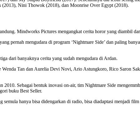
s (2013), Nini Thowok (2018), dan Moonrise Over Egypt (2018).
dung. Mindworks Pictures mengangkat cerita horor yang diambil dari k
an yang pernah mengudara di program ‘Nightmare Side’ dan paling banyak
 tiga dari banyaknya cerita yang sudah mengudara di Ardan.
le Wenda Tan dan Aurelia Devi Novi, Ario Astungkoro, Rico Saron Sak
n 2010. Sebagai bentuk inovasi on-air, tim Nightmare Side mengemmba
ori buku Best Seller.
semula hanya bisa didengarkan di radio, bisa diadaptasi menjadi film 