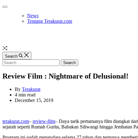
Skip
Off
to
Canvas
News
content
Tentang Terakurat.com
Random
Article
Search
Search
for:
Review Film : Nightmare of Delusional!
By
Terakurat
Estimated
4 min read
read
December 15, 2019
time
terakurat.com
–
review-film
– Daya tarik pertamanya film diangkat da
sejarah seperti Rumah Gurita, Babakan Siliwangi hingga Jembatan Pa
Program ini sudah mengudara selama 27 tahun dan tentunya memberika