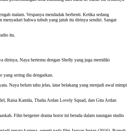
g tengah malam. Vespanya mendadak berhenti. Ketika sedang
 menyadari bahwa tubuh yang jatuh itu dirinya sendiri. Sangat
adio itu.
a dirinya, Naya bertemu dengan Shelly yang juga memiliki
e yang sering dia dengarkan.
ata. Naya belum tahu jelas, latar belakang yang menjadi awal mimpi
adel, Raisa Kamila, Thalia Ardan Lovely Squad, dan Gita Ardan
askah. Film bergenre drama horor ini berada dalam naungan studio
njadi penata kamera, seperti pada film Jagoan Instan (2016), Rumah