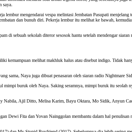
n saya.
kerja lembur mengendarai vespa melintasi Jembatan Pasupati menjelan
embatan dan bunuh diri. Pekerja lembur itu melihat ke bawah, kemudian
pam di sebuah sekolah diteror sesosok hantu setelah mendengar siaran r
iki kemampuan melihat makhluk halus atau disebut indigo. Tidak hany
ang sama, Naya juga dibuat penasaran oleh siaran radio Nightmare Sid
sul mimpi buruk oleh Naya. Saking seramnya, mimpi buruk itu seolah ny
ay Nabila, Ajil Ditto, Melisa Karim, Bayu Oktara, Mo Sidik, Anyun C
ngan Dewi Fita dan Yovan Nainggolan membantu dalam hal penulisan n
2017) dan My Stupid Boyfriend (2017). Sebelumnya dia lebih sering me