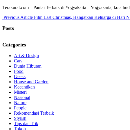
Terakurat.com – Pantai Terbaik di Yogyakarta – Yogyakarta, kota bu
Previous
Previous Article
Film Last Christmas, Hangatkan Keluarga di Hari Na
Post:
Posts
Categories
Art & Design
Cars
Dunia Hiburan
Food
Geeks
House and Garden
Kecantikan
Misteri
Nasional
Nature
People
Rekomendasi Terbaik
Stylish
Tips dan Trik
Tokoh