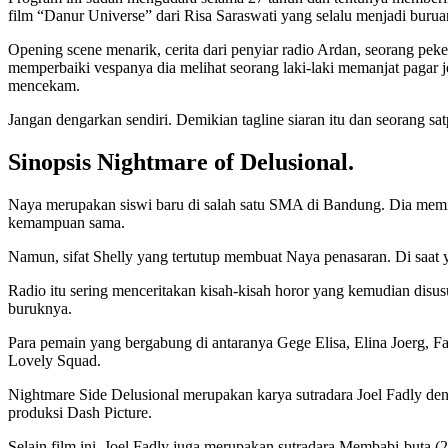
film “Danur Universe” dari Risa Saraswati yang selalu menjadi burua
Opening scene menarik, cerita dari penyiar radio Ardan, seorang pe
memperbaiki vespanya dia melihat seorang laki-laki memanjat pagar j
mencekam.
Jangan dengarkan sendiri. Demikian tagline siaran itu dan seorang sat
Sinopsis Nightmare of Delusional.
Naya merupakan siswi baru di salah satu SMA di Bandung. Dia memil
kemampuan sama.
Namun, sifat Shelly yang tertutup membuat Naya penasaran. Di saat y
Radio itu sering menceritakan kisah-kisah horor yang kemudian disu
buruknya.
Para pemain yang bergabung di antaranya Gege Elisa, Elina Joerg, F
Lovely Squad.
Nightmare Side Delusional merupakan karya sutradara Joel Fadly de
produksi Dash Picture.
Selain film ini, Joel Fadly juga merupakan sutradara Membabi-buta (