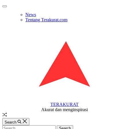
Skip
Off
to
Canvas
News
content
Tentang Terakurat.com
TERAKURAT
Akurat dan menginspirasi
Random
Article
Search
Search