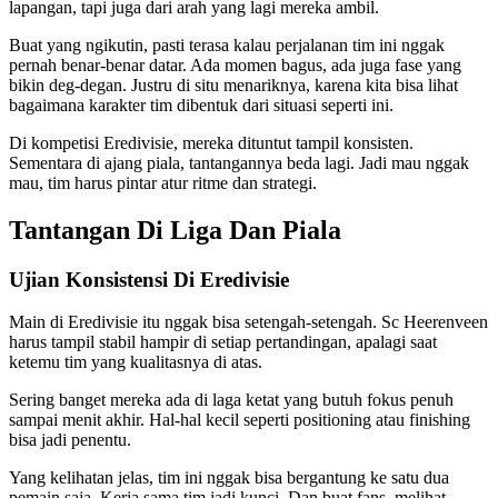
lapangan, tapi juga dari arah yang lagi mereka ambil.
Buat yang ngikutin, pasti terasa kalau perjalanan tim ini nggak
pernah benar-benar datar. Ada momen bagus, ada juga fase yang
bikin deg-degan. Justru di situ menariknya, karena kita bisa lihat
bagaimana karakter tim dibentuk dari situasi seperti ini.
Di kompetisi Eredivisie, mereka dituntut tampil konsisten.
Sementara di ajang piala, tantangannya beda lagi. Jadi mau nggak
mau, tim harus pintar atur ritme dan strategi.
Tantangan Di Liga Dan Piala
Ujian Konsistensi Di Eredivisie
Main di Eredivisie itu nggak bisa setengah-setengah. Sc Heerenveen
harus tampil stabil hampir di setiap pertandingan, apalagi saat
ketemu tim yang kualitasnya di atas.
Sering banget mereka ada di laga ketat yang butuh fokus penuh
sampai menit akhir. Hal-hal kecil seperti positioning atau finishing
bisa jadi penentu.
Yang kelihatan jelas, tim ini nggak bisa bergantung ke satu dua
pemain saja. Kerja sama tim jadi kunci. Dan buat fans, melihat