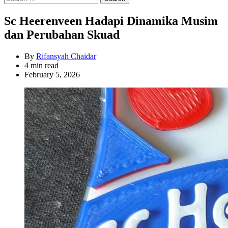
for:
Sc Heerenveen Hadapi Dinamika Musim
dan Perubahan Skuad
By
Rifansyah Chaidar
Estimated
4 min read
read
February 5, 2026
time