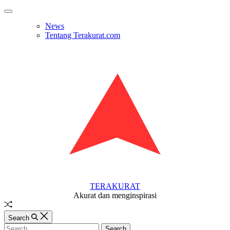
Skip
Off
to
Canvas
News
content
Tentang Terakurat.com
TERAKURAT
Akurat dan menginspirasi
Random
Article
Search
Search