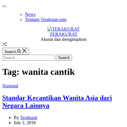
Skip
Off
to
Canvas
News
content
Tentang Terakurat.com
TERAKURAT
Akurat dan menginspirasi
Random
Article
Search
Search
for:
Tag:
wanita cantik
Categories
Nasional
Standar Kecantikan Wanita Asia dari
Negara Lainnya
By
Terakurat
July 2, 2018