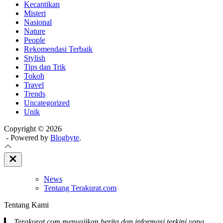
Kecantikan
Misteri
Nasional
Nature
People
Rekomendasi Terbaik
Stylish
Tips dan Trik
Tokoh
Travel
Trends
Uncategorized
Unik
Copyright © 2026
- Powered by
Blogbyte
.
Close
Off
Canvas
News
Tentang Terakurat.com
Tentang Kami
Terakurat.com menyajikan berita dan informasi terkini yang