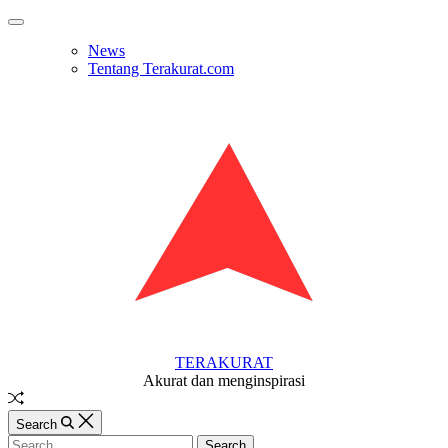
Skip
Off
to
Canvas
News
content
Tentang Terakurat.com
TERAKURAT
Akurat dan menginspirasi
Random
Article
Search
Search