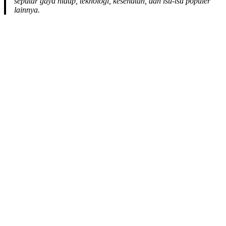
seputar gaya hidup, teknologi, kesehatan, dan isu-isu populer
lainnya.