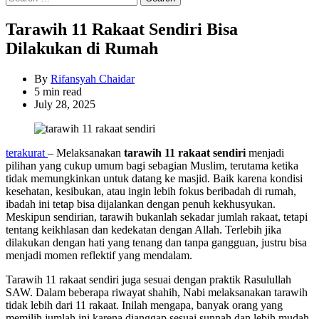
for:
Tarawih 11 Rakaat Sendiri Bisa
Dilakukan di Rumah
By
Rifansyah Chaidar
Estimated
5 min read
read
July 28, 2025
time
terakurat
– Melaksanakan
tarawih 11 rakaat sendiri
menjadi
pilihan yang cukup umum bagi sebagian Muslim, terutama ketika
tidak memungkinkan untuk datang ke masjid. Baik karena kondisi
kesehatan, kesibukan, atau ingin lebih fokus beribadah di rumah,
ibadah ini tetap bisa dijalankan dengan penuh kekhusyukan.
Meskipun sendirian, tarawih bukanlah sekadar jumlah rakaat, tetapi
tentang keikhlasan dan kedekatan dengan Allah. Terlebih jika
dilakukan dengan hati yang tenang dan tanpa gangguan, justru bisa
menjadi momen reflektif yang mendalam.
Tarawih 11 rakaat sendiri juga sesuai dengan praktik Rasulullah
SAW. Dalam beberapa riwayat shahih, Nabi melaksanakan tarawih
tidak lebih dari 11 rakaat. Inilah mengapa, banyak orang yang
memilih jumlah ini karena dianggap sesuai sunnah dan lebih mudah