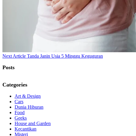
Next
Next Article
Tanda Janin Usia 5 Minggu Keguguran
Post:
Posts
Categories
Art & Design
Cars
Dunia Hiburan
Food
Geeks
House and Garden
Kecantikan
Misteri