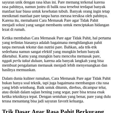
sayuran unik dengan rasa khas ini. Pare memang terkenal karena
rasa pahitnya, namun justru di balik rasa tersebut terdapat banyak
manfaat luar biasa untuk kesehatan tubuh. Banyak orang ingin tetap
menikmati manfaat pare tanpa harus merasa tersiksa oleh pahitnya.
Karena itu, memahami Cara Memasak Pare agar Tidak Pahit
menjadi solusi yang sangat membantu untuk menciptakan hidangan
lezat di rumah.
Ketika membahas Cara Memasak Pare agar Tidak Pahit, hal pertama
yang terlintas biasanya adalah bagaimana menghilangkan pahit
tanpa merusak tekstur dan nutrisi pare. Bahkan, ada trik-trik
sederhana namun sangat efektif yang mungkin belum banyak
diketahui. Kamu yang mungkin baru mencoba memasak pare,
nggak perlu takut duluan
, karena ada banyak langkah yang bisa
membuat pengalaman memasak menjadi lebih menyenangkan dan
hasilnya memuaskan.
Dalam dunia kuliner rumahan, Cara Memasak Pare agar Tidak Pahit
bukan hanya soal teknik, tapi juga bagaimana membangun cita rasa
yang lebih seimbang. Baik untuk ditumis, direbus, dicampur telur,
atau diolah dalam sajian bening yang segar, pare bisa terasa enak
ketika tekniknya tepat. Dengan sentuhan yang benar, pare yang dulu
terasa menantang bisa jadi sayuran favorit keluarga.
Trik Dasar Agar Rasa Pahit Berkurang