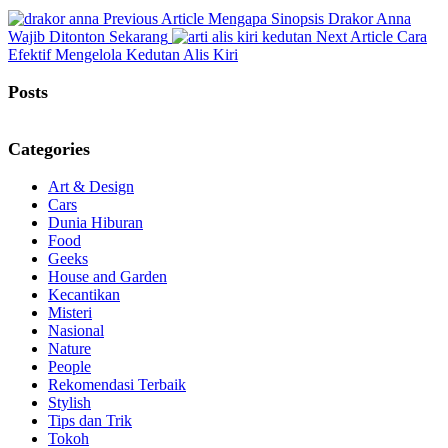
Previous
Previous Article
Mengapa Sinopsis Drakor Anna
Post:
Next
Wajib Ditonton Sekarang
Next Article
Cara
Post:
Efektif Mengelola Kedutan Alis Kiri
Posts
Categories
Art & Design
Cars
Dunia Hiburan
Food
Geeks
House and Garden
Kecantikan
Misteri
Nasional
Nature
People
Rekomendasi Terbaik
Stylish
Tips dan Trik
Tokoh