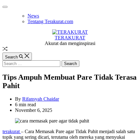
Skip
Off
to
Canvas
News
content
Tentang Terakurat.com
TERAKURAT
Akurat dan menginspirasi
Random
Article
Search
Search
for:
Tips Ampuh Membuat Pare Tidak Terasa
Pahit
By
Rifansyah Chaidar
Estimated
6 min read
read
November 6, 2025
time
terakurat
– Cara Memasak Pare agar Tidak Pahit menjadi salah satu
topik yang sering dicari, terutama oleh mereka yang menyukai