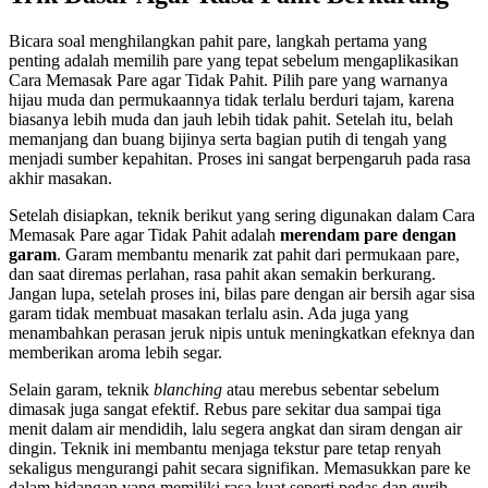
Bicara soal menghilangkan pahit pare, langkah pertama yang
penting adalah memilih pare yang tepat sebelum mengaplikasikan
Cara Memasak Pare agar Tidak Pahit. Pilih pare yang warnanya
hijau muda dan permukaannya tidak terlalu berduri tajam, karena
biasanya lebih muda dan jauh lebih tidak pahit. Setelah itu, belah
memanjang dan buang bijinya serta bagian putih di tengah yang
menjadi sumber kepahitan. Proses ini sangat berpengaruh pada rasa
akhir masakan.
Setelah disiapkan, teknik berikut yang sering digunakan dalam Cara
Memasak Pare agar Tidak Pahit adalah
merendam pare dengan
garam
. Garam membantu menarik zat pahit dari permukaan pare,
dan saat diremas perlahan, rasa pahit akan semakin berkurang.
Jangan lupa, setelah proses ini, bilas pare dengan air bersih agar sisa
garam tidak membuat masakan terlalu asin. Ada juga yang
menambahkan perasan jeruk nipis untuk meningkatkan efeknya dan
memberikan aroma lebih segar.
Selain garam, teknik
blanching
atau merebus sebentar sebelum
dimasak juga sangat efektif. Rebus pare sekitar dua sampai tiga
menit dalam air mendidih, lalu segera angkat dan siram dengan air
dingin. Teknik ini membantu menjaga tekstur pare tetap renyah
sekaligus mengurangi pahit secara signifikan. Memasukkan pare ke
dalam hidangan yang memiliki rasa kuat seperti pedas dan gurih