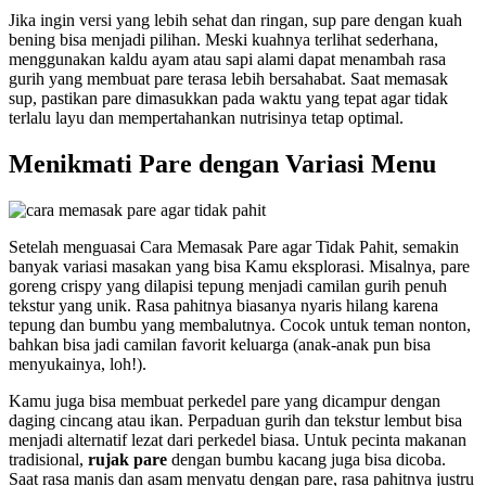
Jika ingin versi yang lebih sehat dan ringan, sup pare dengan kuah
bening bisa menjadi pilihan. Meski kuahnya terlihat sederhana,
menggunakan kaldu ayam atau sapi alami dapat menambah rasa
gurih yang membuat pare terasa lebih bersahabat. Saat memasak
sup, pastikan pare dimasukkan pada waktu yang tepat agar tidak
terlalu layu dan mempertahankan nutrisinya tetap optimal.
Menikmati Pare dengan Variasi Menu
Setelah menguasai Cara Memasak Pare agar Tidak Pahit, semakin
banyak variasi masakan yang bisa Kamu eksplorasi. Misalnya, pare
goreng crispy yang dilapisi tepung menjadi camilan gurih penuh
tekstur yang unik. Rasa pahitnya biasanya nyaris hilang karena
tepung dan bumbu yang membalutnya. Cocok untuk teman nonton,
bahkan bisa jadi camilan favorit keluarga (anak-anak pun bisa
menyukainya, loh!).
Kamu juga bisa membuat perkedel pare yang dicampur dengan
daging cincang atau ikan. Perpaduan gurih dan tekstur lembut bisa
menjadi alternatif lezat dari perkedel biasa. Untuk pecinta makanan
tradisional,
rujak pare
dengan bumbu kacang juga bisa dicoba.
Saat rasa manis dan asam menyatu dengan pare, rasa pahitnya justru