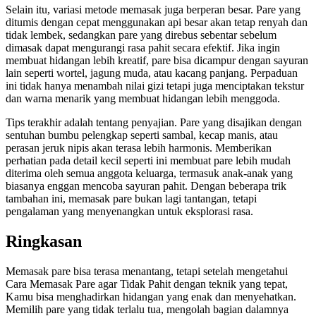
Selain itu, variasi metode memasak juga berperan besar. Pare yang
ditumis dengan cepat menggunakan api besar akan tetap renyah dan
tidak lembek, sedangkan pare yang direbus sebentar sebelum
dimasak dapat mengurangi rasa pahit secara efektif. Jika ingin
membuat hidangan lebih kreatif, pare bisa dicampur dengan sayuran
lain seperti wortel, jagung muda, atau kacang panjang. Perpaduan
ini tidak hanya menambah nilai gizi tetapi juga menciptakan tekstur
dan warna menarik yang membuat hidangan lebih menggoda.
Tips terakhir adalah tentang penyajian. Pare yang disajikan dengan
sentuhan bumbu pelengkap seperti sambal, kecap manis, atau
perasan jeruk nipis akan terasa lebih harmonis. Memberikan
perhatian pada detail kecil seperti ini membuat pare lebih mudah
diterima oleh semua anggota keluarga, termasuk anak-anak yang
biasanya enggan mencoba sayuran pahit. Dengan beberapa trik
tambahan ini, memasak pare bukan lagi tantangan, tetapi
pengalaman yang menyenangkan untuk eksplorasi rasa.
Ringkasan
Memasak pare bisa terasa menantang, tetapi setelah mengetahui
Cara Memasak Pare agar Tidak Pahit dengan teknik yang tepat,
Kamu bisa menghadirkan hidangan yang enak dan menyehatkan.
Memilih pare yang tidak terlalu tua, mengolah bagian dalamnya