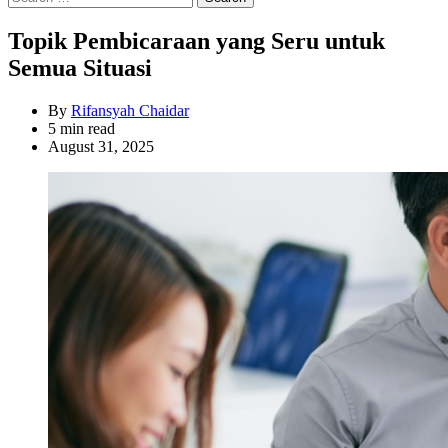
for:
Topik Pembicaraan yang Seru untuk
Semua Situasi
By
Rifansyah Chaidar
Estimated
5 min read
read
August 31, 2025
time