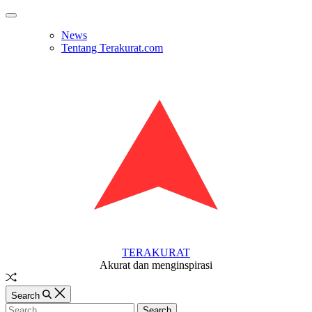
Skip
Off
to
Canvas
News
content
Tentang Terakurat.com
TERAKURAT
Akurat dan menginspirasi
Random
Article
Search
Search