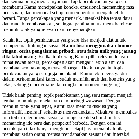
dan semua orang merasa nyaman. Topik pembicaraan yang seru
membantu Kamu menciptakan koneksi emosional, memancing rasa
penasaran, dan membuat setiap momen ngobrol menjadi lebih
berarti. Tanpa percakapan yang menarik, interaksi bisa terasa datar
dan mudah membosankan, sehingga penting untuk memahami cara
memilih topik yang relevan dan menyenangkan.
Selain itu, topik pembicaraan yang seru bisa menjadi alat untuk
memperkuat hubungan sosial.
Kamu bisa menggunakan humor
ringan, cerita pengalaman pribadi, atau fakta unik yang jarang
diketahui orang
. Ketika topik yang Kamu pilih relevan dengan
minat lawan bicara, percakapan akan mengalir lebih alami dan
membuat semua orang merasa dihargai. Tidak hanya itu, topik
pembicaraan yang seru juga membantu Kamu lebih percaya diri
dalam berkomunikasi karena sudah memiliki arah dan konteks yang
jelas, sehingga mengurangi kemungkinan momen canggung.
Tidak kalah penting, topik pembicaraan yang seru mampu menjadi
jembatan untuk pembelajaran dan berbagi wawasan. Dengan
memilih topik yang tepat, Kamu bisa memicu diskusi yang
informatif, inspiratif, sekaligus menyenangkan. Misalnya, membahas
tren terbaru, fenomena sosial, atau tips kreatif sehari-hari bisa
memancing ide baru dan perspektif berbeda. Dengan cara ini,
percakapan tidak hanya menghibur tetapi juga menambah nilai,
membuat setiap orang merasa mendapatkan sesuatu dari interaksi