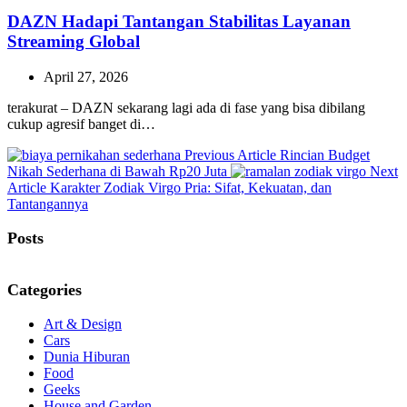
DAZN Hadapi Tantangan Stabilitas Layanan
Streaming Global
April 27, 2026
terakurat – DAZN sekarang lagi ada di fase yang bisa dibilang
cukup agresif banget di…
Previous
Previous Article
Rincian Budget
Post:
Nikah Sederhana di Bawah Rp20 Juta
Next
Next
Article
Karakter Zodiak Virgo Pria: Sifat, Kekuatan, dan
Post:
Tantangannya
Posts
Categories
Art & Design
Cars
Dunia Hiburan
Food
Geeks
House and Garden