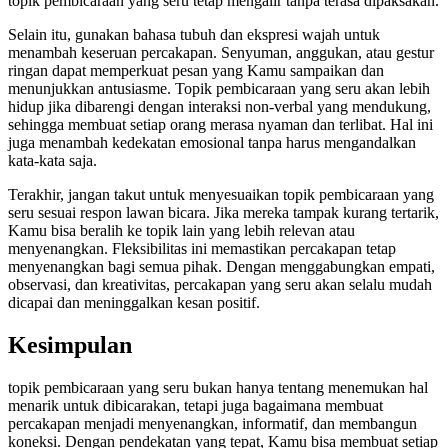
topik pembicaraan yang seru tetap mengalir tanpa terasa dipaksakan.
Selain itu, gunakan bahasa tubuh dan ekspresi wajah untuk
menambah keseruan percakapan. Senyuman, anggukan, atau gestur
ringan dapat memperkuat pesan yang Kamu sampaikan dan
menunjukkan antusiasme. Topik pembicaraan yang seru akan lebih
hidup jika dibarengi dengan interaksi non-verbal yang mendukung,
sehingga membuat setiap orang merasa nyaman dan terlibat. Hal ini
juga menambah kedekatan emosional tanpa harus mengandalkan
kata-kata saja.
Terakhir, jangan takut untuk menyesuaikan topik pembicaraan yang
seru sesuai respon lawan bicara. Jika mereka tampak kurang tertarik,
Kamu bisa beralih ke topik lain yang lebih relevan atau
menyenangkan. Fleksibilitas ini memastikan percakapan tetap
menyenangkan bagi semua pihak. Dengan menggabungkan empati,
observasi, dan kreativitas, percakapan yang seru akan selalu mudah
dicapai dan meninggalkan kesan positif.
Kesimpulan
topik pembicaraan yang seru bukan hanya tentang menemukan hal
menarik untuk dibicarakan, tetapi juga bagaimana membuat
percakapan menjadi menyenangkan, informatif, dan membangun
koneksi. Dengan pendekatan yang tepat, Kamu bisa membuat setiap