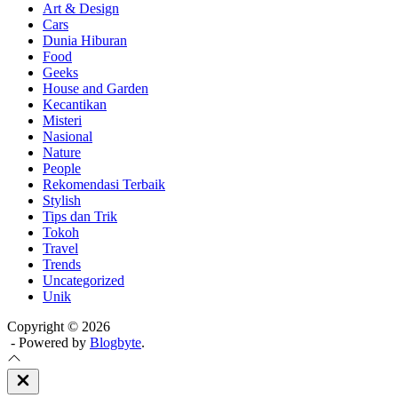
Art & Design
Cars
Dunia Hiburan
Food
Geeks
House and Garden
Kecantikan
Misteri
Nasional
Nature
People
Rekomendasi Terbaik
Stylish
Tips dan Trik
Tokoh
Travel
Trends
Uncategorized
Unik
Copyright © 2026
- Powered by
Blogbyte
.
Close
Off