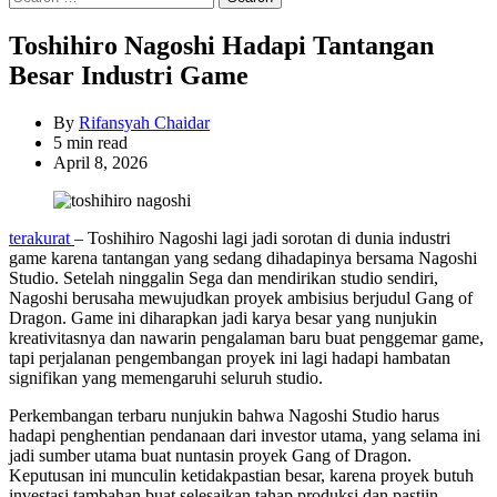
for:
Toshihiro Nagoshi Hadapi Tantangan
Besar Industri Game
By
Rifansyah Chaidar
Estimated
5 min read
read
April 8, 2026
time
terakurat
– Toshihiro Nagoshi lagi jadi sorotan di dunia industri
game karena tantangan yang sedang dihadapinya bersama Nagoshi
Studio. Setelah ninggalin Sega dan mendirikan studio sendiri,
Nagoshi berusaha mewujudkan proyek ambisius berjudul Gang of
Dragon. Game ini diharapkan jadi karya besar yang nunjukin
kreativitasnya dan nawarin pengalaman baru buat penggemar game,
tapi perjalanan pengembangan proyek ini lagi hadapi hambatan
signifikan yang memengaruhi seluruh studio.
Perkembangan terbaru nunjukin bahwa Nagoshi Studio harus
hadapi penghentian pendanaan dari investor utama, yang selama ini
jadi sumber utama buat nuntasin proyek Gang of Dragon.
Keputusan ini munculin ketidakpastian besar, karena proyek butuh
investasi tambahan buat selesaikan tahap produksi dan pastiin