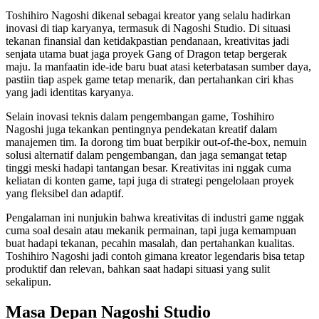
Toshihiro Nagoshi dikenal sebagai kreator yang selalu hadirkan
inovasi di tiap karyanya, termasuk di Nagoshi Studio. Di situasi
tekanan finansial dan ketidakpastian pendanaan, kreativitas jadi
senjata utama buat jaga proyek Gang of Dragon tetap bergerak
maju. Ia manfaatin ide-ide baru buat atasi keterbatasan sumber daya,
pastiin tiap aspek game tetap menarik, dan pertahankan ciri khas
yang jadi identitas karyanya.
Selain inovasi teknis dalam pengembangan game, Toshihiro
Nagoshi juga tekankan pentingnya pendekatan kreatif dalam
manajemen tim. Ia dorong tim buat berpikir out-of-the-box, nemuin
solusi alternatif dalam pengembangan, dan jaga semangat tetap
tinggi meski hadapi tantangan besar. Kreativitas ini nggak cuma
keliatan di konten game, tapi juga di strategi pengelolaan proyek
yang fleksibel dan adaptif.
Pengalaman ini nunjukin bahwa kreativitas di industri game nggak
cuma soal desain atau mekanik permainan, tapi juga kemampuan
buat hadapi tekanan, pecahin masalah, dan pertahankan kualitas.
Toshihiro Nagoshi jadi contoh gimana kreator legendaris bisa tetap
produktif dan relevan, bahkan saat hadapi situasi yang sulit
sekalipun.
Masa Depan Nagoshi Studio