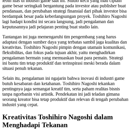
lebih luas di industri game saat ini. Studio kecil yang mau ciptain
game besar seringkali bergantung pada investor atau publisher buat
pendanaan, dan perubahan strategi finansial dari pihak investor bisa
berdampak besar pada keberlangsungan proyek. Toshihiro Nagoshi
lagi hadapi kondisi ini secara langsung, jadi pengalaman dan
keputusannya jadi pelajaran penting buat studio lain.
Tantangan ini juga memengaruhi tim pengembang yang harus
adaptasi dengan sumber daya yang terbatas sambil jaga kualitas dan
kreativitas. Toshihiro Nagoshi pimpin dengan utamain komunikasi,
fleksibilitas, dan fokus pada tujuan akhir, yaitu menghadirkan
pengalaman bermain yang memuaskan buat para pemain. Strategi
ini bantu tim tetap produktif dan terinspirasi meski berada dalam
situasi penuh tekanan.
Selain itu, pengalaman ini ngajarin bahwa inovasi di industri game
butuh kesabaran dan ketahanan. Toshihiro Nagoshi tekankan
pentingnya jaga semangat kreatif tim, serta paham realitas bisnis
tanpa ngorbanin visi artistik. Pendekatan ini jadi teladan gimana
seorang kreator bisa tetap produktif dan relevan di tengah perubahan
industri yang cepat.
Kreativitas Toshihiro Nagoshi dalam
Menghadapi Tekanan