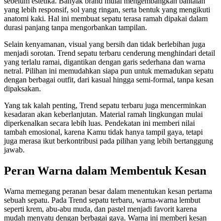
sebelum estetika. Banyak brand mulai mengembangkan bantalan
yang lebih responsif, sol yang ringan, serta bentuk yang mengikuti
anatomi kaki. Hal ini membuat sepatu terasa ramah dipakai dalam
durasi panjang tanpa mengorbankan tampilan.
Selain kenyamanan, visual yang bersih dan tidak berlebihan juga
menjadi sorotan. Trend sepatu terbaru cenderung menghindari detail
yang terlalu ramai, digantikan dengan garis sederhana dan warna
netral. Pilihan ini memudahkan siapa pun untuk memadukan sepatu
dengan berbagai outfit, dari kasual hingga semi-formal, tanpa kesan
dipaksakan.
Yang tak kalah penting, Trend sepatu terbaru juga mencerminkan
kesadaran akan keberlanjutan. Material ramah lingkungan mulai
diperkenalkan secara lebih luas. Pendekatan ini memberi nilai
tambah emosional, karena Kamu tidak hanya tampil gaya, tetapi
juga merasa ikut berkontribusi pada pilihan yang lebih bertanggung
jawab.
Peran Warna dalam Membentuk Kesan
Warna memegang peranan besar dalam menentukan kesan pertama
sebuah sepatu. Pada Trend sepatu terbaru, warna-warna lembut
seperti krem, abu-abu muda, dan pastel menjadi favorit karena
mudah menyatu dengan berbagai gaya. Warna ini memberi kesan