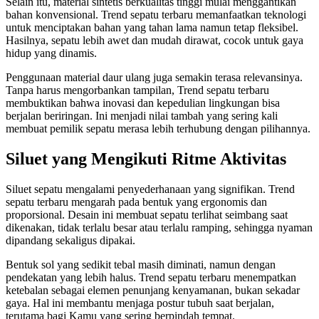
Selain itu, material sintetis berkualitas tinggi mulai menggantikan
bahan konvensional. Trend sepatu terbaru memanfaatkan teknologi
untuk menciptakan bahan yang tahan lama namun tetap fleksibel.
Hasilnya, sepatu lebih awet dan mudah dirawat, cocok untuk gaya
hidup yang dinamis.
Penggunaan material daur ulang juga semakin terasa relevansinya.
Tanpa harus mengorbankan tampilan, Trend sepatu terbaru
membuktikan bahwa inovasi dan kepedulian lingkungan bisa
berjalan beriringan. Ini menjadi nilai tambah yang sering kali
membuat pemilik sepatu merasa lebih terhubung dengan pilihannya.
Siluet yang Mengikuti Ritme Aktivitas
Siluet sepatu mengalami penyederhanaan yang signifikan. Trend
sepatu terbaru mengarah pada bentuk yang ergonomis dan
proporsional. Desain ini membuat sepatu terlihat seimbang saat
dikenakan, tidak terlalu besar atau terlalu ramping, sehingga nyaman
dipandang sekaligus dipakai.
Bentuk sol yang sedikit tebal masih diminati, namun dengan
pendekatan yang lebih halus. Trend sepatu terbaru menempatkan
ketebalan sebagai elemen penunjang kenyamanan, bukan sekadar
gaya. Hal ini membantu menjaga postur tubuh saat berjalan,
terutama bagi Kamu yang sering berpindah tempat.