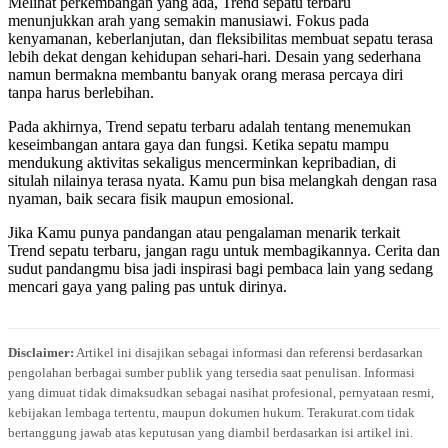
Melihat perkembangan yang ada, Trend sepatu terbaru
menunjukkan arah yang semakin manusiawi. Fokus pada
kenyamanan, keberlanjutan, dan fleksibilitas membuat sepatu terasa
lebih dekat dengan kehidupan sehari-hari. Desain yang sederhana
namun bermakna membantu banyak orang merasa percaya diri
tanpa harus berlebihan.
Pada akhirnya, Trend sepatu terbaru adalah tentang menemukan
keseimbangan antara gaya dan fungsi. Ketika sepatu mampu
mendukung aktivitas sekaligus mencerminkan kepribadian, di
situlah nilainya terasa nyata. Kamu pun bisa melangkah dengan rasa
nyaman, baik secara fisik maupun emosional.
Jika Kamu punya pandangan atau pengalaman menarik terkait
Trend sepatu terbaru, jangan ragu untuk membagikannya. Cerita dan
sudut pandangmu bisa jadi inspirasi bagi pembaca lain yang sedang
mencari gaya yang paling pas untuk dirinya.
Disclaimer:
Artikel ini disajikan sebagai informasi dan referensi berdasarkan
pengolahan berbagai sumber publik yang tersedia saat penulisan. Informasi
yang dimuat tidak dimaksudkan sebagai nasihat profesional, pernyataan resmi,
kebijakan lembaga tertentu, maupun dokumen hukum. Terakurat.com tidak
bertanggung jawab atas keputusan yang diambil berdasarkan isi artikel ini.