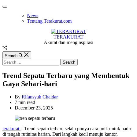
Skip
Off
to
Canvas
News
content
Tentang Terakurat.com
TERAKURAT
Akurat dan menginspirasi
Random
Article
Search
Search
for:
Trend Sepatu Terbaru yang Membentuk
Gaya Sehari-hari
By
Rifansyah Chaidar
Estimated
7 min read
read
December 23, 2025
time
terakurat
– Trend sepatu terbaru selalu punya cara unik untuk hadir
di tengah rutinitas harian. Dari langkah kecil menuju kantor,