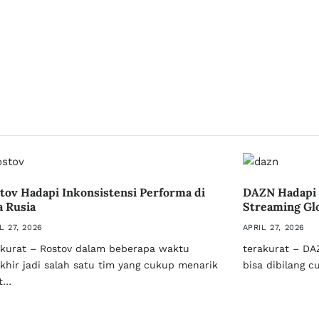
tov Hadapi Inkonsistensi Performa di
DAZN Hadapi T
a Rusia
Streaming Gl
L 27, 2026
APRIL 27, 2026
akurat – Rostov dalam beberapa waktu
terakurat – DAZ
akhir jadi salah satu tim yang cukup menarik
bisa dibilang c
t…