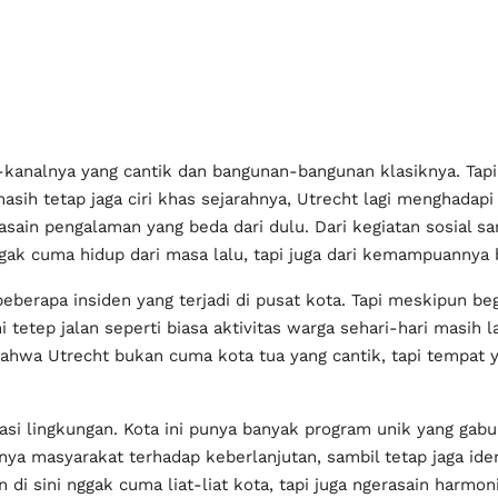
-kanalnya yang cantik dan bangunan-bangunan klasiknya. Tapi s
asih tetap jaga ciri khas sejarahnya, Utrecht lagi menghadap
asain pengalaman yang beda dari dulu. Dari kegiatan sosial sa
gak cuma hidup dari masa lalu, tapi juga dari kemampuannya
beberapa insiden yang terjadi di pusat kota. Tapi meskipun be
i tetep jalan seperti biasa aktivitas warga sehari-hari masih 
 bahwa Utrecht bukan cuma kota tua yang cantik, tapi tempat y
vasi lingkungan. Kota ini punya banyak program unik yang gab
nya masyarakat terhadap keberlanjutan, sambil tetap jaga ide
i sini nggak cuma liat-liat kota, tapi juga ngerasain harmoni