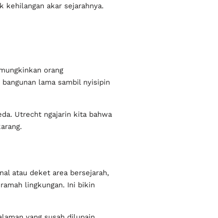
ak kehilangan akar sejarahnya.
memungkinkan orang
n bangunan lama sambil nyisipin
eda. Utrecht ngajarin kita bahwa
karang.
nal atau deket area bersejarah,
ramah lingkungan. Ini bikin
galaman yang susah dilupain.