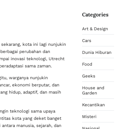
Categories
Art & Design
Cars
ekarang, kota ini lagi nunjukin
i berbagai perubahan dan
Dunia Hiburan
mpai inovasi teknologi, Utrecht
Food
 beradaptasi sama zaman.
Geeks
gitu, warganya nunjukin
lancar, ekonomi berputar, dan
House and
ang hidup, adaptif, dan masih
Garden
Kecantikan
ungin teknologi sama upaya
Misteri
ntitas kota yang deket banget
 antara manusia, sejarah, dan
Nasional