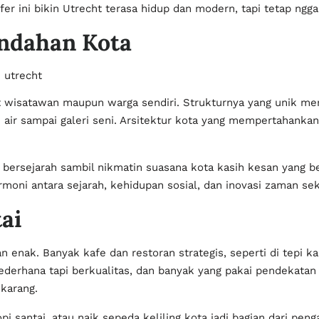
fer ini bikin Utrecht terasa hidup dan modern, tapi tetap ngg
indahan Kota
uat wisatawan maupun warga sendiri. Strukturnya yang unik 
i air sampai galeri seni. Arsitektur kota yang mempertahanka
n bersejarah sambil nikmatin suasana kota kasih kesan yang b
rmoni antara sejarah, kehidupan sosial, dan inovasi zaman se
ai
 enak. Banyak kafe dan restoran strategis, seperti di tepi ka
ederhana tapi berkualitas, dan banyak yang pakai pendekatan 
ekarang.
pi santai, atau naik sepeda keliling kota jadi bagian dari pen