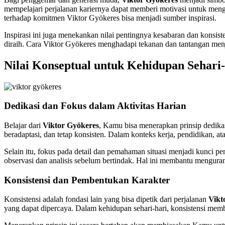
mempelajari perjalanan kariernya dapat memberi motivasi untuk meng
terhadap komitmen Viktor Gyökeres bisa menjadi sumber inspirasi.
Inspirasi ini juga menekankan nilai pentingnya kesabaran dan konsiste
diraih. Cara Viktor Gyökeres menghadapi tekanan dan tantangan menj
Nilai Konseptual untuk Kehidupan Sehari-
Dedikasi dan Fokus dalam Aktivitas Harian
Belajar dari
Viktor Gyökeres
, Kamu bisa menerapkan prinsip dedika
beradaptasi, dan tetap konsisten. Dalam konteks kerja, pendidikan, at
Selain itu, fokus pada detail dan pemahaman situasi menjadi kunci 
observasi dan analisis sebelum bertindak. Hal ini membantu menguran
Konsistensi dan Pembentukan Karakter
Konsistensi adalah fondasi lain yang bisa dipetik dari perjalanan
Vikt
yang dapat dipercaya. Dalam kehidupan sehari-hari, konsistensi m