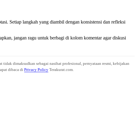
i. Setiap langkah yang diambil dengan konsistensi dan refleksi
apkan, jangan ragu untuk berbagi di kolom komentar agar diskusi
at tidak dimaksudkan sebagai nasihat profesional, pernyataan resmi, kebijakan
dapat dibaca di
Privacy Policy
Terakurat.com.