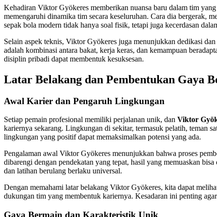
Kehadiran Viktor Gyökeres memberikan nuansa baru dalam tim yang 
memengaruhi dinamika tim secara keseluruhan. Cara dia bergerak, me
sepak bola modern tidak hanya soal fisik, tetapi juga kecerdasan da
Selain aspek teknis, Viktor Gyökeres juga menunjukkan dedikasi dan 
adalah kombinasi antara bakat, kerja keras, dan kemampuan beradapta
disiplin pribadi dapat membentuk kesuksesan.
Latar Belakang dan Pembentukan Gaya B
Awal Karier dan Pengaruh Lingkungan
Setiap pemain profesional memiliki perjalanan unik, dan
Viktor Gyö
kariernya sekarang. Lingkungan di sekitar, termasuk pelatih, teman
lingkungan yang positif dapat memaksimalkan potensi yang ada.
Pengalaman awal Viktor Gyökeres menunjukkan bahwa proses pembela
dibarengi dengan pendekatan yang tepat, hasil yang memuaskan bisa dic
dan latihan berulang berlaku universal.
Dengan memahami latar belakang Viktor Gyökeres, kita dapat melihat ba
dukungan tim yang membentuk kariernya. Kesadaran ini penting agar 
Gaya Bermain dan Karakteristik Unik