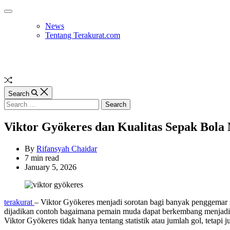
Skip
Off
to
Canvas
News
content
Tentang Terakurat.com
Random
Article
Search
Search
for:
Viktor Gyökeres dan Kualitas Sepak Bol
By
Rifansyah Chaidar
Estimated
7 min read
read
January 5, 2026
time
terakurat
– Viktor Gyökeres menjadi sorotan bagi banyak penggemar 
dijadikan contoh bagaimana pemain muda dapat berkembang menjadi pr
Viktor Gyökeres tidak hanya tentang statistik atau jumlah gol, tetap