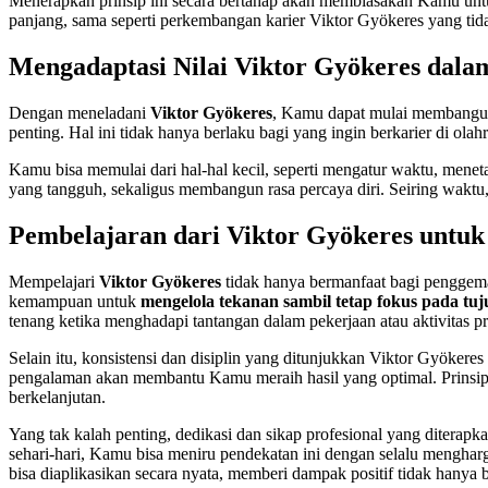
Menerapkan prinsip ini secara bertahap akan membiasakan Kamu untuk 
panjang, sama seperti perkembangan karier Viktor Gyökeres yang tidak
Mengadaptasi Nilai Viktor Gyökeres dala
Dengan meneladani
Viktor Gyökeres
, Kamu dapat mulai membangun 
penting. Hal ini tidak hanya berlaku bagi yang ingin berkarier di olah
Kamu bisa memulai dari hal-hal kecil, seperti mengatur waktu, meneta
yang tangguh, sekaligus membangun rasa percaya diri. Seiring waktu, 
Pembelajaran dari Viktor Gyökeres untuk
Mempelajari
Viktor Gyökeres
tidak hanya bermanfaat bagi penggemar
kemampuan untuk
mengelola tekanan sambil tetap fokus pada tu
tenang ketika menghadapi tantangan dalam pekerjaan atau aktivitas pr
Selain itu, konsistensi dan disiplin yang ditunjukkan Viktor Gyökeres
pengalaman akan membantu Kamu meraih hasil yang optimal. Prinsip 
berkelanjutan.
Yang tak kalah penting, dedikasi dan sikap profesional yang diter
sehari-hari, Kamu bisa meniru pendekatan ini dengan selalu mengharga
bisa diaplikasikan secara nyata, memberi dampak positif tidak hanya bag