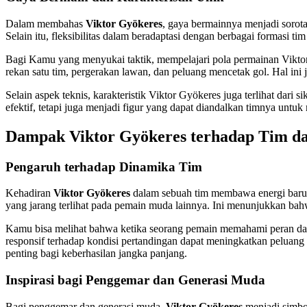
Dalam membahas
Viktor Gyökeres
, gaya bermainnya menjadi sorota
Selain itu, fleksibilitas dalam beradaptasi dengan berbagai formasi 
Bagi Kamu yang menyukai taktik, mempelajari pola permainan Vikt
rekan satu tim, pergerakan lawan, dan peluang mencetak gol. Hal in
Selain aspek teknis, karakteristik Viktor Gyökeres juga terlihat dar
efektif, tetapi juga menjadi figur yang dapat diandalkan timnya unt
Dampak Viktor Gyökeres terhadap Tim d
Pengaruh terhadap Dinamika Tim
Kehadiran
Viktor Gyökeres
dalam sebuah tim membawa energi baru y
yang jarang terlihat pada pemain muda lainnya. Ini menunjukkan bahw
Kamu bisa melihat bahwa ketika seorang pemain memahami peran dan 
responsif terhadap kondisi pertandingan dapat meningkatkan peluang 
penting bagi keberhasilan jangka panjang.
Inspirasi bagi Penggemar dan Generasi Muda
Bagi penggemar dan generasi muda,
Viktor Gyökeres
menjadi simbol