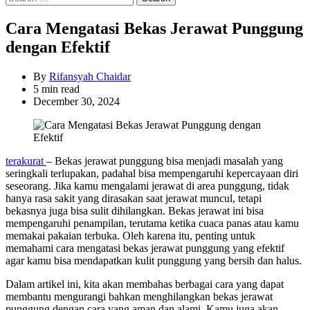
for:
Cara Mengatasi Bekas Jerawat Punggung
dengan Efektif
By
Rifansyah Chaidar
Estimated
5 min read
read
December 30, 2024
time
terakurat
– Bekas jerawat punggung bisa menjadi masalah yang
seringkali terlupakan, padahal bisa mempengaruhi kepercayaan diri
seseorang. Jika kamu mengalami jerawat di area punggung, tidak
hanya rasa sakit yang dirasakan saat jerawat muncul, tetapi
bekasnya juga bisa sulit dihilangkan. Bekas jerawat ini bisa
mempengaruhi penampilan, terutama ketika cuaca panas atau kamu
memakai pakaian terbuka. Oleh karena itu, penting untuk
memahami cara mengatasi bekas jerawat punggung yang efektif
agar kamu bisa mendapatkan kulit punggung yang bersih dan halus.
Dalam artikel ini, kita akan membahas berbagai cara yang dapat
membantu mengurangi bahkan menghilangkan bekas jerawat
punggung dengan cara yang aman dan alami. Kamu juga akan