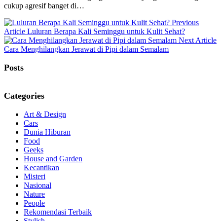
cukup agresif banget di…
Previous
Previous
Article
Luluran Berapa Kali Seminggu untuk Kulit Sehat?
Post:
Next Article
Next
Cara Menghilangkan Jerawat di Pipi dalam Semalam
Post:
Posts
Categories
Art & Design
Cars
Dunia Hiburan
Food
Geeks
House and Garden
Kecantikan
Misteri
Nasional
Nature
People
Rekomendasi Terbaik
Stylish