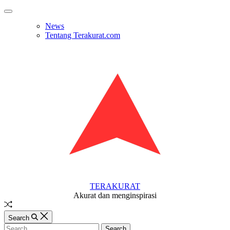
Skip
Off
to
Canvas
News
content
Tentang Terakurat.com
TERAKURAT
Akurat dan menginspirasi
Random
Article
Search
Search