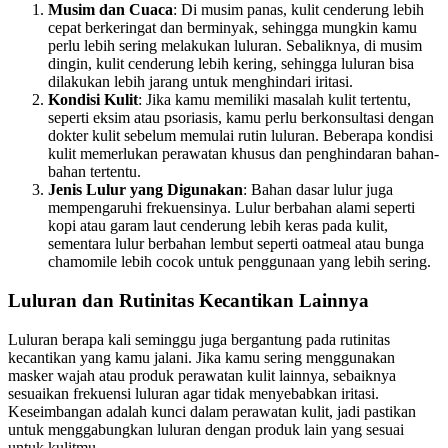
Musim dan Cuaca
: Di musim panas, kulit cenderung lebih
cepat berkeringat dan berminyak, sehingga mungkin kamu
perlu lebih sering melakukan luluran. Sebaliknya, di musim
dingin, kulit cenderung lebih kering, sehingga luluran bisa
dilakukan lebih jarang untuk menghindari iritasi.
Kondisi Kulit
: Jika kamu memiliki masalah kulit tertentu,
seperti eksim atau psoriasis, kamu perlu berkonsultasi dengan
dokter kulit sebelum memulai rutin luluran. Beberapa kondisi
kulit memerlukan perawatan khusus dan penghindaran bahan-
bahan tertentu.
Jenis Lulur yang Digunakan
: Bahan dasar lulur juga
mempengaruhi frekuensinya. Lulur berbahan alami seperti
kopi atau garam laut cenderung lebih keras pada kulit,
sementara lulur berbahan lembut seperti oatmeal atau bunga
chamomile lebih cocok untuk penggunaan yang lebih sering.
Luluran dan Rutinitas Kecantikan Lainnya
Luluran berapa kali seminggu juga bergantung pada rutinitas
kecantikan yang kamu jalani. Jika kamu sering menggunakan
masker wajah atau produk perawatan kulit lainnya, sebaiknya
sesuaikan frekuensi luluran agar tidak menyebabkan iritasi.
Keseimbangan adalah kunci dalam perawatan kulit, jadi pastikan
untuk menggabungkan luluran dengan produk lain yang sesuai
untuk kulitmu.