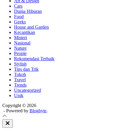
Art & Design
Cars
Dunia Hiburan
Food
Geeks
House and Garden
Kecantikan
Misteri
Nasional
Nature
People
Rekomendasi Terbaik
Stylish
Tips dan Trik
Tokoh
Travel
Trends
Uncategorized
Unik
Copyright © 2026
- Powered by
Blogbyte
.
Close
Off
Canvas