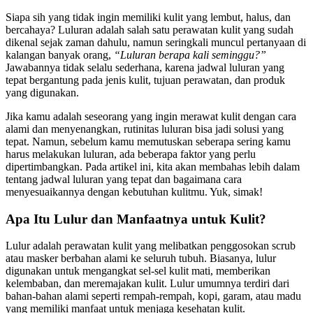
Siapa sih yang tidak ingin memiliki kulit yang lembut, halus, dan
bercahaya? Luluran adalah salah satu perawatan kulit yang sudah
dikenal sejak zaman dahulu, namun seringkali muncul pertanyaan di
kalangan banyak orang,
“Luluran berapa kali seminggu?”
Jawabannya tidak selalu sederhana, karena jadwal luluran yang
tepat bergantung pada jenis kulit, tujuan perawatan, dan produk
yang digunakan.
Jika kamu adalah seseorang yang ingin merawat kulit dengan cara
alami dan menyenangkan, rutinitas luluran bisa jadi solusi yang
tepat. Namun, sebelum kamu memutuskan seberapa sering kamu
harus melakukan luluran, ada beberapa faktor yang perlu
dipertimbangkan. Pada artikel ini, kita akan membahas lebih dalam
tentang jadwal luluran yang tepat dan bagaimana cara
menyesuaikannya dengan kebutuhan kulitmu. Yuk, simak!
Apa Itu Lulur dan Manfaatnya untuk Kulit?
Lulur adalah perawatan kulit yang melibatkan penggosokan scrub
atau masker berbahan alami ke seluruh tubuh. Biasanya, lulur
digunakan untuk mengangkat sel-sel kulit mati, memberikan
kelembaban, dan meremajakan kulit. Lulur umumnya terdiri dari
bahan-bahan alami seperti rempah-rempah, kopi, garam, atau madu
yang memiliki manfaat untuk menjaga kesehatan kulit.