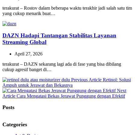
terakurat – Rostov dalam beberapa waktu terakhir jadi salah satu tim
yang cukup menarik buat…
DAZN Hadapi Tantangan Stabilitas Layanan
Streaming Global
April 27, 2026
terakurat – DAZN sekarang lagi ada di fase yang bisa dibilang
cukup agresif banget di…
Previous
Previous Article
Retinol: Solusi
Post:
Ampuh untuk Jerawat dan Bekasnya
Next
Next
Article
Cara Mengatasi Bekas Jerawat Punggung dengan Efektif
Post:
Posts
Categories