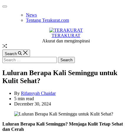
Skip
Off
to
Canvas
News
content
Tentang Terakurat.com
TERAKURAT
Akurat dan menginspirasi
Random
Article
Search
Search
for:
Luluran Berapa Kali Seminggu untuk
Kulit Sehat?
By
Rifansyah Chaidar
Estimated
5 min read
read
December 30, 2024
time
Luluran Berapa Kali Seminggu? Menjaga Kulit Tetap Sehat
dan Cerah