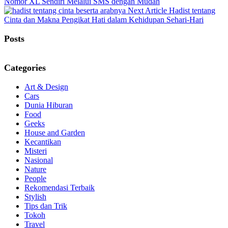
Post:
Nomor XL Sendiri Melalui SMS dengan Mudah
Next
Next Article
Hadist tentang
Post:
Cinta dan Makna Pengikat Hati dalam Kehidupan Sehari-Hari
Posts
Categories
Art & Design
Cars
Dunia Hiburan
Food
Geeks
House and Garden
Kecantikan
Misteri
Nasional
Nature
People
Rekomendasi Terbaik
Stylish
Tips dan Trik
Tokoh
Travel