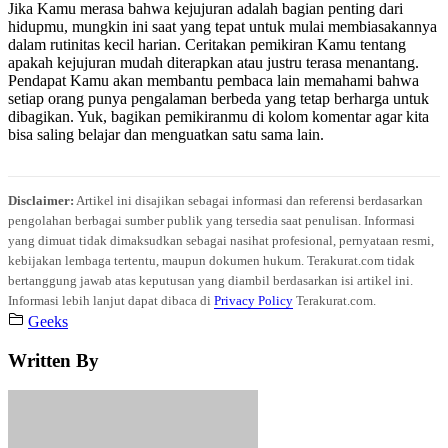
Jika Kamu merasa bahwa kejujuran adalah bagian penting dari
hidupmu, mungkin ini saat yang tepat untuk mulai membiasakannya
dalam rutinitas kecil harian. Ceritakan pemikiran Kamu tentang
apakah kejujuran mudah diterapkan atau justru terasa menantang.
Pendapat Kamu akan membantu pembaca lain memahami bahwa
setiap orang punya pengalaman berbeda yang tetap berharga untuk
dibagikan. Yuk, bagikan pemikiranmu di kolom komentar agar kita
bisa saling belajar dan menguatkan satu sama lain.
Disclaimer:
Artikel ini disajikan sebagai informasi dan referensi berdasarkan
pengolahan berbagai sumber publik yang tersedia saat penulisan. Informasi
yang dimuat tidak dimaksudkan sebagai nasihat profesional, pernyataan resmi,
kebijakan lembaga tertentu, maupun dokumen hukum. Terakurat.com tidak
bertanggung jawab atas keputusan yang diambil berdasarkan isi artikel ini.
Informasi lebih lanjut dapat dibaca di
Privacy Policy
Terakurat.com.
Geeks
Written By