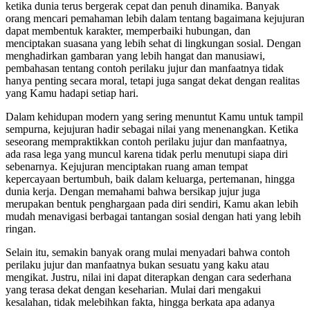
ketika dunia terus bergerak cepat dan penuh dinamika. Banyak
orang mencari pemahaman lebih dalam tentang bagaimana kejujuran
dapat membentuk karakter, memperbaiki hubungan, dan
menciptakan suasana yang lebih sehat di lingkungan sosial. Dengan
menghadirkan gambaran yang lebih hangat dan manusiawi,
pembahasan tentang contoh perilaku jujur dan manfaatnya tidak
hanya penting secara moral, tetapi juga sangat dekat dengan realitas
yang Kamu hadapi setiap hari.
Dalam kehidupan modern yang sering menuntut Kamu untuk tampil
sempurna, kejujuran hadir sebagai nilai yang menenangkan. Ketika
seseorang mempraktikkan contoh perilaku jujur dan manfaatnya,
ada rasa lega yang muncul karena tidak perlu menutupi siapa diri
sebenarnya. Kejujuran menciptakan ruang aman tempat
kepercayaan bertumbuh, baik dalam keluarga, pertemanan, hingga
dunia kerja. Dengan memahami bahwa bersikap jujur juga
merupakan bentuk penghargaan pada diri sendiri, Kamu akan lebih
mudah menavigasi berbagai tantangan sosial dengan hati yang lebih
ringan.
Selain itu, semakin banyak orang mulai menyadari bahwa contoh
perilaku jujur dan manfaatnya bukan sesuatu yang kaku atau
mengikat. Justru, nilai ini dapat diterapkan dengan cara sederhana
yang terasa dekat dengan keseharian. Mulai dari mengakui
kesalahan, tidak melebihkan fakta, hingga berkata apa adanya