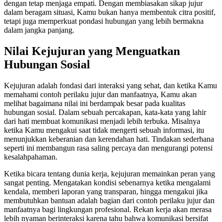
dengan tetap menjaga empati. Dengan membiasakan sikap jujur
dalam beragam situasi, Kamu bukan hanya membentuk citra positif,
tetapi juga memperkuat pondasi hubungan yang lebih bermakna
dalam jangka panjang.
Nilai Kejujuran yang Menguatkan
Hubungan Sosial
Kejujuran adalah fondasi dari interaksi yang sehat, dan ketika Kamu
memahami contoh perilaku jujur dan manfaatnya, Kamu akan
melihat bagaimana nilai ini berdampak besar pada kualitas
hubungan sosial. Dalam sebuah percakapan, kata-kata yang lahir
dari hati membuat komunikasi menjadi lebih terbuka. Misalnya
ketika Kamu mengakui saat tidak mengerti sebuah informasi, itu
menunjukkan keberanian dan kerendahan hati. Tindakan sederhana
seperti ini membangun rasa saling percaya dan mengurangi potensi
kesalahpahaman.
Ketika bicara tentang dunia kerja, kejujuran memainkan peran yang
sangat penting. Mengatakan kondisi sebenarnya ketika mengalami
kendala, memberi laporan yang transparan, hingga mengakui jika
membutuhkan bantuan adalah bagian dari contoh perilaku jujur dan
manfaatnya bagi lingkungan profesional. Rekan kerja akan merasa
lebih nyaman berinteraksi karena tahu bahwa komunikasi bersifat