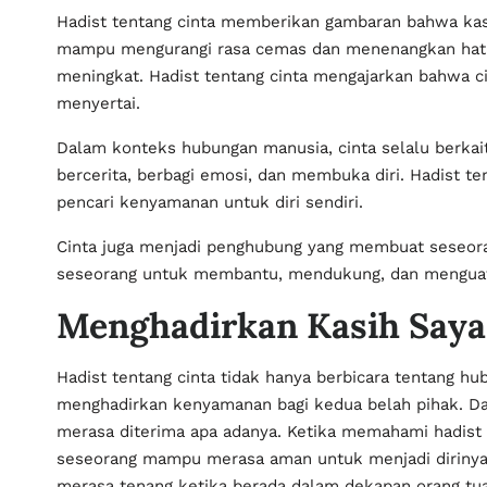
Hadist tentang cinta memberikan gambaran bahwa kasi
mampu mengurangi rasa cemas dan menenangkan hati ya
meningkat. Hadist tentang cinta mengajarkan bahwa c
menyertai.
Dalam konteks hubungan manusia, cinta selalu berkaita
bercerita, berbagi emosi, dan membuka diri. Hadist t
pencari kenyamanan untuk diri sendiri.
Cinta juga menjadi penghubung yang membuat seseorang
seseorang untuk membantu, mendukung, dan menguatka
Menghadirkan Kasih Say
Hadist tentang cinta tidak hanya berbicara tentang 
menghadirkan kenyamanan bagi kedua belah pihak. D
merasa diterima apa adanya. Ketika memahami hadist t
seseorang mampu merasa aman untuk menjadi dirinya s
merasa tenang ketika berada dalam dekapan orang tu