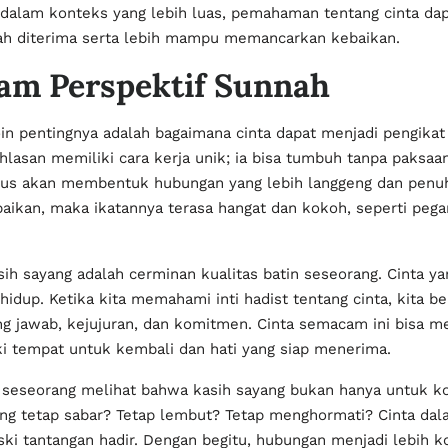
dalam konteks yang lebih luas, pemahaman tentang cinta da
dah diterima serta lebih mampu memancarkan kebaikan.
lam Perspektif Sunnah
in pentingnya adalah bagaimana cinta dapat menjadi pengikat
hlasan memiliki cara kerja unik; ia bisa tumbuh tanpa paksaan
lus akan membentuk hubungan yang lebih langgeng dan penuh 
ikan, maka ikatannya terasa hangat dan kokoh, seperti pega
ih sayang adalah cerminan kualitas batin seseorang. Cinta yan
hidup. Ketika kita memahami inti hadist tentang cinta, kita be
ung jawab, kejujuran, dan komitmen. Cinta semacam ini bisa 
i tempat untuk kembali dan hati yang siap menerima.
 seseorang melihat bahwa kasih sayang bukan hanya untuk k
eorang tetap sabar? Tetap lembut? Tetap menghormati? Cinta 
i tantangan hadir. Dengan begitu, hubungan menjadi lebih k