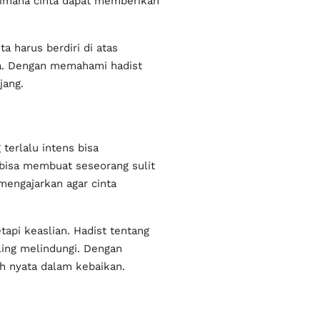
aimana cinta dapat memberikan
a harus berdiri di atas
ya. Dengan memahami hadist
jang.
erlalu intens bisa
 bisa membuat seseorang sulit
mengajarkan agar cinta
api keaslian. Hadist tentang
ling melindungi. Dengan
ah nyata dalam kebaikan.