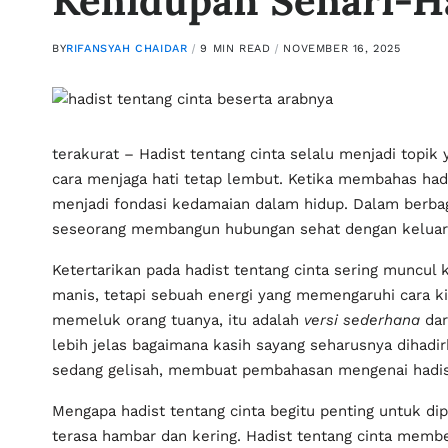
Kehidupan Sehari-H
BY
RIFANSYAH CHAIDAR
9 MIN READ
NOVEMBER 16, 2025
terakurat
– Hadist tentang cinta selalu menjadi to
cara menjaga hati tetap lembut. Ketika membahas had
menjadi fondasi kedamaian dalam hidup. Dalam berbag
seseorang membangun hubungan sehat dengan keluarg
Ketertarikan pada hadist tentang cinta sering muncul
manis, tetapi sebuah energi yang memengaruhi cara ki
memeluk orang tuanya, itu adalah
versi sederhana
dar
lebih jelas bagaimana kasih sayang seharusnya dihad
sedang gelisah, membuat pembahasan mengenai hadist 
Mengapa hadist tentang cinta begitu penting untuk dipe
terasa hambar dan kering. Hadist tentang cinta memb