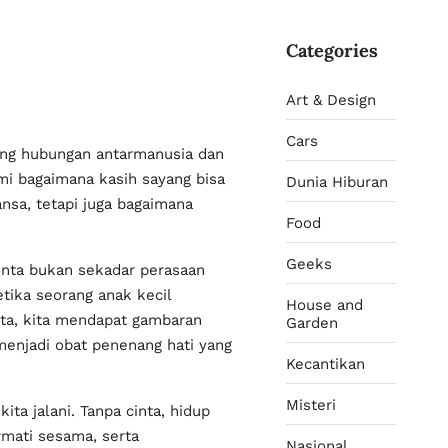
Categories
Art & Design
Cars
ang hubungan antarmanusia dan
mi bagaimana kasih sayang bisa
Dunia Hiburan
nsa, tetapi juga bagaimana
Food
Geeks
Cinta bukan sekadar perasaan
tika seorang anak kecil
House and
nta, kita mendapat gambaran
Garden
menjadi obat penenang hati yang
Kecantikan
Misteri
ta jalani. Tanpa cinta, hidup
mati sesama, serta
Nasional