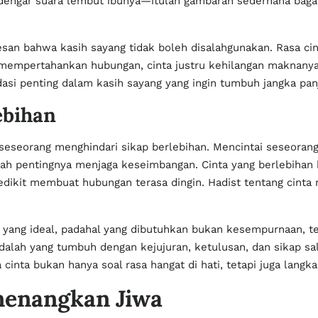
dengar suara lembut ibunya—itulah gambaran sederhana bag
esan bahwa kasih sayang tidak boleh disalahgunakan. Rasa cint
 mempertahankan hubungan, cinta justru kehilangan maknan
ndasi penting dalam kasih sayang yang ingin tumbuh jangka pan
ebihan
seorang menghindari sikap berlebihan. Mencintai seseorang t
ilah pentingnya menjaga keseimbangan. Cinta yang berlebihan
dikit membuat hubungan terasa dingin. Hadist tentang cinta 
yang ideal, padahal yang dibutuhkan bukan kesempurnaan, tet
dalah yang tumbuh dengan kejujuran, ketulusan, dan sikap sa
ta bukan hanya soal rasa hangat di hati, tetapi juga langk
nenangkan Jiwa