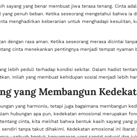
h sayang yang benar membuat jiwa terasa tenang. Cinta adala
ng penuh beban. Ketika seseorang mengetahui bahwa ia dicin
inta menghadirkan keberanian untuk menghadapi kesulitan, 
n dengan rasa aman. Ketika seseorang merasa dicintai tanpa s
entang cinta menekankan pentingnya menjadi tempat nyaman b
 lebih peduli terhadap kondisi sekitar. Dalam hadist tenta
n. Inilah yang membuat kehidupan sosial menjadi lebih ha
ang yang Membangun Kedekat
hubungan yang harmonis, tetapi juga bagaimana membangun ke
alam hubungan apa pun, kedekatan emosional merupakan fon
entang cinta, kita melihat bahwa bentuk kasih sayang yang 
endiri tanpa takut dihakimi. Kedekatan emosional ini ibarat
anya—sebuah bentuk kenyamanan yang sangat natural dan juju