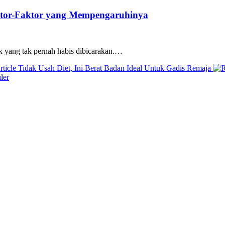
ktor-Faktor yang Mempengaruhinya
ik yang tak pernah habis dibicarakan.…
Previous
rticle
Tidak Usah Diet, Ini Berat Badan Ideal Untuk Gadis Remaja
Post:
ler