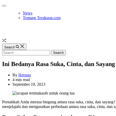
Skip
Off
to
Canvas
News
content
Tentang Terakurat.com
Random
Article
Search
Search
for:
Ini Bedanya Rasa Suka, Cinta, dan Sayan
By
Heruuu
Estimated
4 min read
read
September 19, 2023
time
Pernahkah Anda merasa bingung antara rasa suka, cinta, dan sayang? K
menjelajahi dan menguraikan perbedaan antara rasa suka, cinta, dan