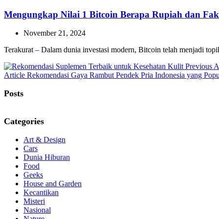
Mengungkap Nilai 1 Bitcoin Berapa Rupiah dan Fa
November 21, 2024
Terakurat – Dalam dunia investasi modern, Bitcoin telah menjadi top
Previous A
Next
Article
Rekomendasi Gaya Rambut Pendek Pria Indonesia yang Popu
Post:
Posts
Categories
Art & Design
Cars
Dunia Hiburan
Food
Geeks
House and Garden
Kecantikan
Misteri
Nasional
Nature