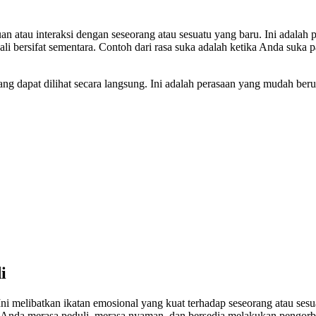
n atau interaksi dengan seseorang atau sesuatu yang baru. Ini adalah 
kali bersifat sementara. Contoh dari rasa suka adalah ketika Anda suka
ang dapat dilihat secara langsung. Ini adalah perasaan yang mudah be
i
ni melibatkan ikatan emosional yang kuat terhadap seseorang atau sesua
, Anda merasa peduli, merasa nyaman, dan bersedia melakukan pengor