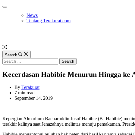
Skip
Off
to
Canvas
News
content
Tentang Terakurat.com
Random
Article
Search
Search
for:
Kecerdasan Habibie Menurun Hingga ke 
By
Terakurat
Estimated
7 min read
read
September 14, 2019
time
Kepergian Almarhum Bacharuddin Jusuf Habibie (BJ Habibie) mening
terakhir kalinya saat Jenazahnya melintas menuju pemakaman. Preside
Habibie mengantongi puluhan hak paten dari hasil karyanya sebagai