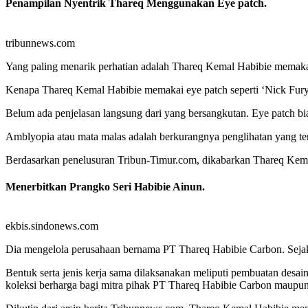
Penampilan Nyentrik Thareq Menggunakan Eye patch.
tribunnews.com
Yang paling menarik perhatian adalah Thareq Kemal Habibie memakai 
Kenapa Thareq Kemal Habibie memakai eye patch seperti ‘Nick Fury’
Belum ada penjelasan langsung dari yang bersangkutan. Eye patch bi
Amblyopia atau mata malas adalah berkurangnya penglihatan yang ter
Berdasarkan penelusuran Tribun-Timur.com, dikabarkan Thareq Kema
Menerbitkan Prangko Seri Habibie Ainun.
ekbis.sindonews.com
Dia mengelola perusahaan bernama PT Thareq Habibie Carbon. Sejak 
Bentuk serta jenis kerja sama dilaksanakan meliputi pembuatan desa
koleksi berharga bagi mitra pihak PT Thareq Habibie Carbon maupu