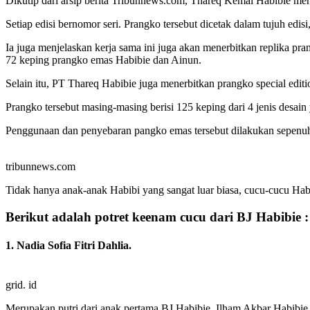
Dikutip dari arsip berita Tribunnews.com, Thareq Kemal Habibie men
Setiap edisi bernomor seri. Prangko tersebut dicetak dalam tujuh edi
Ia juga menjelaskan kerja sama ini juga akan menerbitkan replika p
72 keping prangko emas Habibie dan Ainun.
Selain itu, PT Thareq Habibie juga menerbitkan prangko special edit
Prangko tersebut masing-masing berisi 125 keping dari 4 jenis desai
Penggunaan dan penyebaran pangko emas tersebut dilakukan sepenu
tribunnews.com
Tidak hanya anak-anak Habibi yang sangat luar biasa, cucu-cucu Hab
Berikut adalah potret keenam cucu dari BJ Habibie :
1. Nadia Sofia Fitri Dahlia.
grid. id
Merupakan putri dari anak pertama BJ Habibie, Ilham Akbar Habibie.