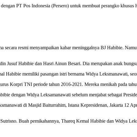
i dengan PT Pos Indonesia (Persero) untuk membuat perangko khusus 
tama secara resmi menyampaikan kabar meninggalnya BJ Habibie. Namu
din Jusuf Habibie dan Hasri Ainun Besari. Dia merupakan anak bungs
al Habibie memiliki pasangan istri bernama Widya Leksmanawati, seo
rus Korpri TNI periode tahun 2016-2021. Mereka menikah pada tahun 
ibie dengan Widya Leksamanawati sebelum menjabat sebagai Preside
nawati di Masjid Baiturrahim, Istana Kepresidenan, Jakarta 12 Apri
y Sutrisno. Buah pernikahannya, Thareq Kemal Habibie dan Widya Leks