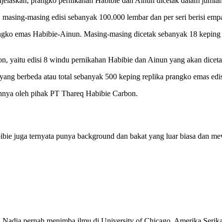
jelaskan, prangko pernikahan Habibie dan Ainun dicetak dalam jumlah 
si, masing-masing edisi sebanyak 100.000 lembar dan per seri berisi em
rangko emas Habibie-Ainun. Masing-masing dicetak sebanyak 18 keping d
ion, yaitu edisi 8 windu pernikahan Habibie dan Ainun yang akan dice
n yang berbeda atau total sebanyak 500 keping replika prangko emas ed
hnya oleh pihak PT Thareq Habibie Carbon.
ibie juga ternyata punya background dan bakat yang luar biasa dan me
 Nadia pernah menimba ilmu di University of Chicago, Amerika Serikat