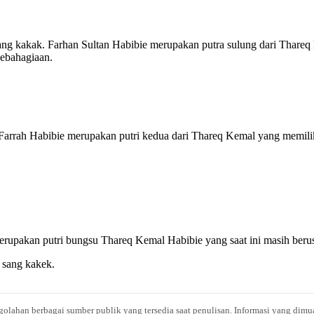
 sang kakak. Farhan Sultan Habibie merupakan putra sulung dari Tha
kebahagiaan.
 Farrah Habibie merupakan putri kedua dari Thareq Kemal yang memiliki
rupakan putri bungsu Thareq Kemal Habibie yang saat ini masih berus
i sang kakek.
engolahan berbagai sumber publik yang tersedia saat penulisan. Informasi yang dimu