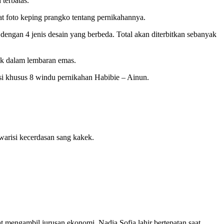
terbatas.
pat foto keping prangko tentang pernikahannya.
engan 4 jenis desain yang berbeda. Total akan diterbitkan sebanyak
tak dalam lembaran emas.
isi khusus 8 windu pernikahan Habibie – Ainun.
warisi kecerdasan sang kakek.
 mengambil jurusan ekonomi. Nadia Sofia lahir bertepatan saat