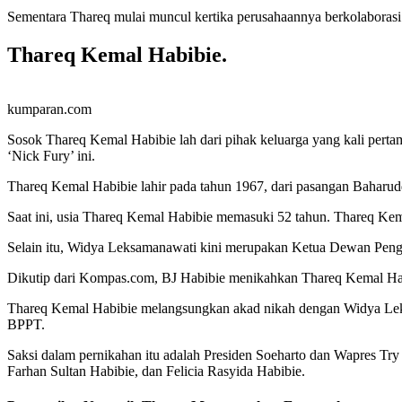
Sementara Thareq mulai muncul kertika perusahaannya berkolaboras
Thareq Kemal Habibie.
kumparan.com
Sosok Thareq Kemal Habibie lah dari pihak keluarga yang kali per
‘Nick Fury’ ini.
Thareq Kemal Habibie lahir pada tahun 1967, dari pasangan Baharud
Saat ini, usia Thareq Kemal Habibie memasuki 52 tahun. Thareq Kem
Selain itu, Widya Leksamanawati kini merupakan Ketua Dewan Pengu
Dikutip dari Kompas.com, BJ Habibie menikahkan Thareq Kemal Hab
Thareq Kemal Habibie melangsungkan akad nikah dengan Widya Leksma
BPPT.
Saksi dalam pernikahan itu adalah Presiden Soeharto dan Wapres Tr
Farhan Sultan Habibie, dan Felicia Rasyida Habibie.