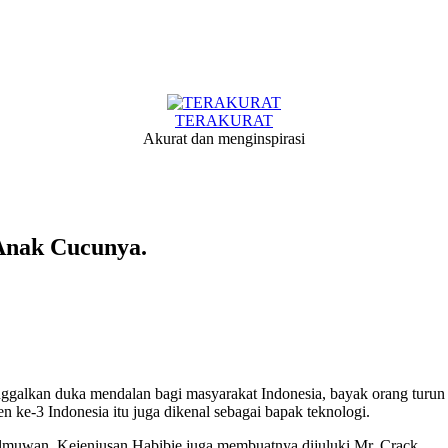
TERAKURAT
Akurat dan menginspirasi
Anak Cucunya.
galkan duka mendalan bagi masyarakat Indonesia, bayak orang turun 
n ke-3 Indonesia itu juga dikenal sebagai bapak teknologi.
 ilmuwan. Kejeniusan Habibie juga membuatnya dijuluki Mr. Crack.