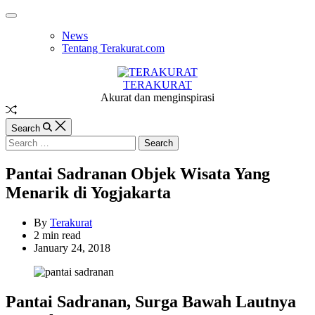
Skip
Off
to
Canvas
News
content
Tentang Terakurat.com
TERAKURAT
Akurat dan menginspirasi
Random
Article
Search
Search
for:
Pantai Sadranan Objek Wisata Yang
Menarik di Yogjakarta
By
Terakurat
Estimated
2 min read
read
January 24, 2018
time
Pantai Sadranan, Surga Bawah Lautnya