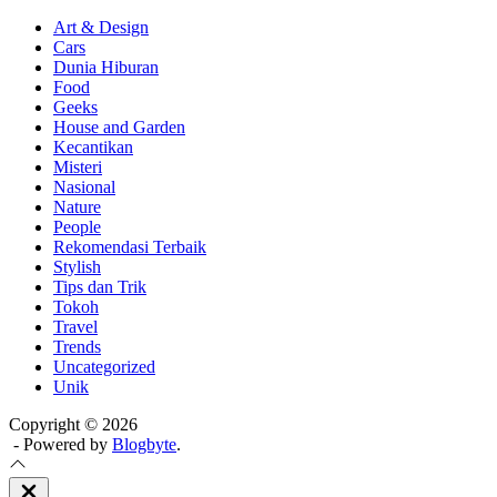
Art & Design
Cars
Dunia Hiburan
Food
Geeks
House and Garden
Kecantikan
Misteri
Nasional
Nature
People
Rekomendasi Terbaik
Stylish
Tips dan Trik
Tokoh
Travel
Trends
Uncategorized
Unik
Copyright © 2026
- Powered by
Blogbyte
.
Close