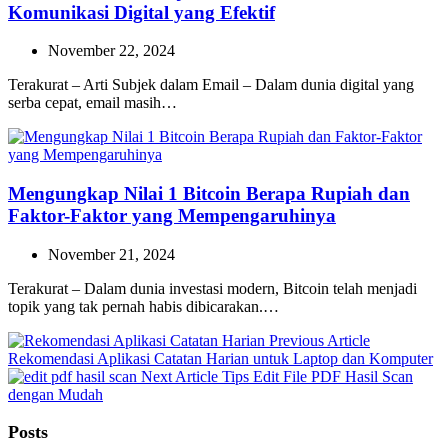
Komunikasi Digital yang Efektif
November 22, 2024
Terakurat – Arti Subjek dalam Email – Dalam dunia digital yang
serba cepat, email masih…
Mengungkap Nilai 1 Bitcoin Berapa Rupiah dan
Faktor-Faktor yang Mempengaruhinya
November 21, 2024
Terakurat – Dalam dunia investasi modern, Bitcoin telah menjadi
topik yang tak pernah habis dibicarakan.…
Previous
Previous Article
Post:
Rekomendasi Aplikasi Catatan Harian untuk Laptop dan Komputer
Next
Next Article
Tips Edit File PDF Hasil Scan
Post:
dengan Mudah
Posts