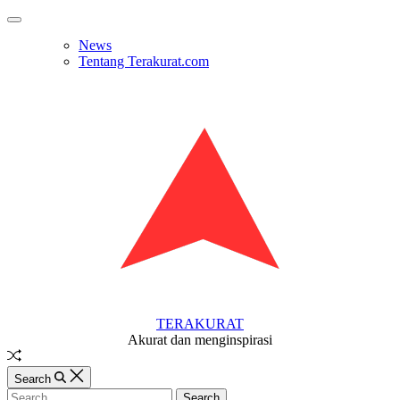
Skip
Off
to
Canvas
News
content
Tentang Terakurat.com
TERAKURAT
Akurat dan menginspirasi
Random
Article
Search
Search