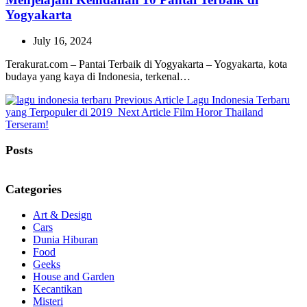
Yogyakarta
July 16, 2024
Terakurat.com – Pantai Terbaik di Yogyakarta – Yogyakarta, kota
budaya yang kaya di Indonesia, terkenal…
Previous
Previous Article
Lagu Indonesia Terbaru
Next
Post:
yang Terpopuler di 2019
Next Article
Film Horor Thailand
Post:
Terseram!
Posts
Categories
Art & Design
Cars
Dunia Hiburan
Food
Geeks
House and Garden
Kecantikan
Misteri