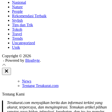
Nasional
Nature
People
Rekomendasi Terbaik
Stylish
Tips dan Trik
Tokoh
Travel
Trends
Uncategorized
Unik
Copyright © 2026
- Powered by
Blogbyte
.
Close
Off
Canvas
News
Tentang Terakurat.com
Tentang Kami
Terakurat.com menyajikan berita dan informasi terkini yang
akurat, terpercaya, dan menginspirasi. Temukan artikel pilihan
seputar gaya hidup, teknologi, kesehatan, dan isu-isu populer