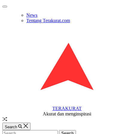
Skip
Off
to
Canvas
News
content
Tentang Terakurat.com
TERAKURAT
Akurat dan menginspirasi
Random
Article
Search
Search