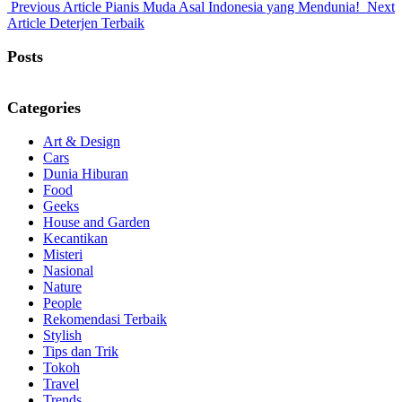
Previous
Previous Article
Pianis Muda Asal Indonesia yang Mendunia!
Next
Next
Post:
Article
Deterjen Terbaik
Post:
Posts
Categories
Art & Design
Cars
Dunia Hiburan
Food
Geeks
House and Garden
Kecantikan
Misteri
Nasional
Nature
People
Rekomendasi Terbaik
Stylish
Tips dan Trik
Tokoh
Travel
Trends