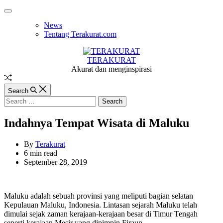
Skip
Off
to
Canvas
News
content
Tentang Terakurat.com
TERAKURAT
Akurat dan menginspirasi
Random
Article
Search
Search
for:
Indahnya Tempat Wisata di Maluku
By
Terakurat
Estimated
6 min read
read
September 28, 2019
time
Maluku adalah sebuah provinsi yang meliputi bagian selatan
Kepulauan Maluku, Indonesia. Lintasan sejarah Maluku telah
dimulai sejak zaman kerajaan-kerajaan besar di Timur Tengah
seperti kerajaan Mesir yang dipimpin Firaun.