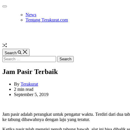
Skip
Off
to
Canvas
News
content
Tentang Terakurat.com
Random
Article
Search
Search
for:
Jam Pasir Terbaik
By
Terakurat
Estimated
2 min read
read
September 5, 2019
time
Jam pasir adalah perangkat untuk pengatur waktu. Terdiri dari dua t
ke tabung dibawahnya dengan laju yang teratur.
Ketika pasir telah mengisi penuh tabung bawah, alat ini bisa dibal