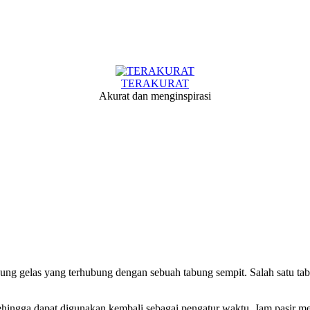
TERAKURAT
Akurat dan menginspirasi
abung gelas yang terhubung dengan sebuah tabung sempit. Salah satu tab
ik sehingga dapat digunakan kembali sebagai pengatur waktu. Jam pasi