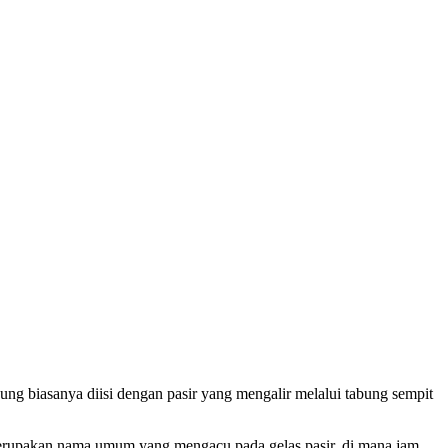
ung biasanya diisi dengan pasir yang mengalir melalui tabung sempit
r merupakan nama umum yang mengacu pada gelas pasir, di mana jam