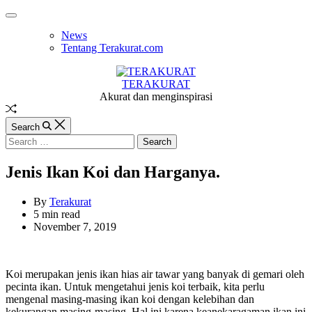
Skip
Off
to
Canvas
News
content
Tentang Terakurat.com
TERAKURAT
Akurat dan menginspirasi
Random
Article
Search
Search
for:
Jenis Ikan Koi dan Harganya.
By
Terakurat
Estimated
5 min read
read
November 7, 2019
time
Koi merupakan jenis ikan hias air tawar yang banyak di gemari oleh
pecinta ikan. Untuk mengetahui jenis koi terbaik, kita perlu
mengenal masing-masing ikan koi dengan kelebihan dan
kekurangan masing-masing. Hal ini karena keanekaragaman ikan ini