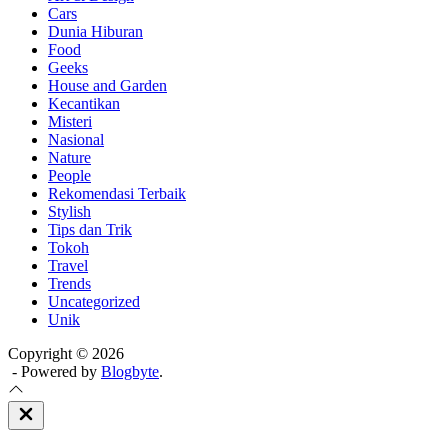
Cars
Dunia Hiburan
Food
Geeks
House and Garden
Kecantikan
Misteri
Nasional
Nature
People
Rekomendasi Terbaik
Stylish
Tips dan Trik
Tokoh
Travel
Trends
Uncategorized
Unik
Copyright © 2026
- Powered by
Blogbyte
.
Close
Off
Canvas