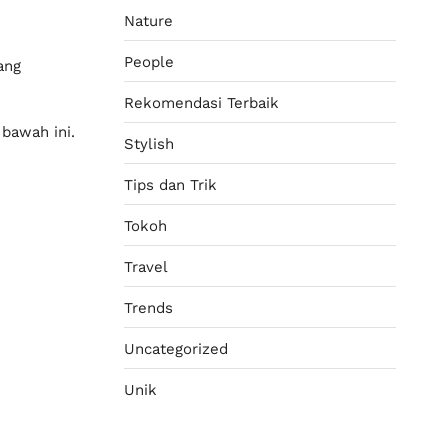
Nature
ang berpotensi tumbuh menjadi
People
bawah ini.
Rekomendasi
Terbaik
Stylish
Tips dan Trik
Tokoh
Travel
Trends
Uncategorized
Unik