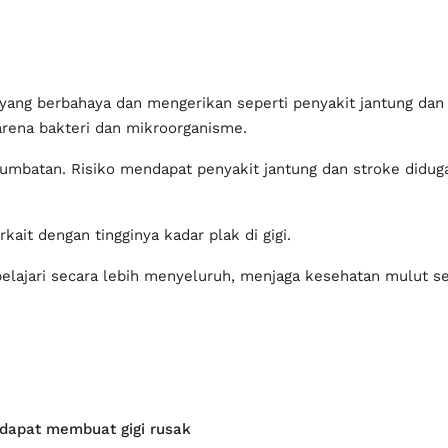
kait dengan tingginya kadar plak di gigi.
elajari secara lebih menyeluruh, menjaga kesehatan mulut se
 dapat membuat gigi rusak
anya membuat gigi rusak, namun secara otomatis mampu mengh
an menyiksa jika dibiarkan semakin lama.
u karang gigi semakin memperparah.
rtahankan diri, cairan itu justru bisa merusak gigi yang ada 