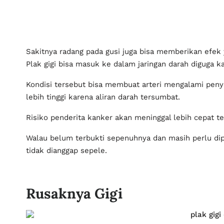
Risiko penderita kanker akan meninggal lebih cepat ter
Walau belum terbukti sepenuhnya dan masih perlu dip
Rusaknya Gigi
plak gigi
Karang yang ditimbulkan oleh plak pada gigi tidak h
Kamu akan merasakan sakitnya kerusakan gigi yang ak
Imunitas tubuh yang melawan bakteri dalam plak ata
Cairan yang disebabkan bakteri akan keluar untuk mempe