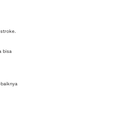
baiknya tidak dianggap sepele.
ancurkan gigi hingga keropos.
di sebelah karang gigi.