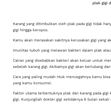
Akibatnya gigi akan berlubang dan lama kelamaan aka
Cara yang paling mudah ntuk mencegahnya kamu bisa 
Faktor utama terbentuknya plak dan karang pada gigi
setidaknya 6 bulan sekali untuk mengontrol keadaan k
Cara Membersihkan Karan
Rajin Menggosok Gigi
Untuk menghilangkan karang gigi cara yang mudah bisa
Sikatlah gigi anda minimal 2 kali setiap hari agar si