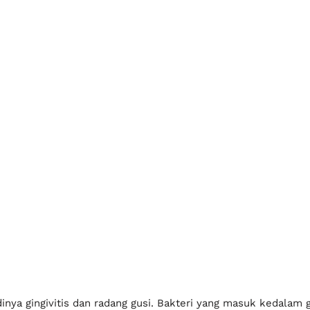
adinya gingivitis dan radang gusi. Bakteri yang masuk kedalam
ktu untuk terkena penyakit periodontitis.
 berbentuk kantong nanah. Infeksi yang dibiarkan ditimbulkan 