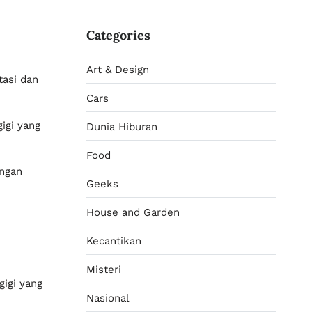
Categories
Art & Design
asi dan peradangan jika terus
Cars
gi yang jarang dibersihkan
Dunia Hiburan
Food
ngan prosedur yang tepat.
Geeks
House and
Garden
Kecantikan
 gigi yang diakibatkan oleh asam
Misteri
Nasional