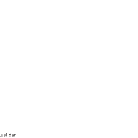
 gusi dan menyebabkan iritasi
bisa semakin parah dan