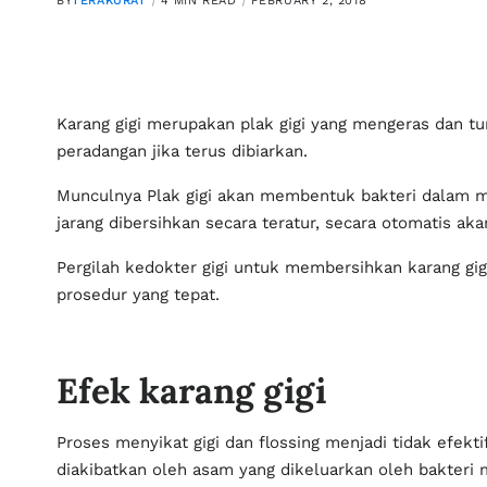
BY
TERAKURAT
4 MIN READ
FEBRUARY 2, 2018
Karang gigi merupakan plak gigi yang mengeras dan tu
dibiarkan.
Munculnya Plak gigi akan membentuk bakteri dalam mu
secara teratur, secara otomatis akan membentuk karan
Pergilah kedokter gigi untuk membersihkan karang gi
Efek karang gigi
Proses menyikat gigi dan flossing menjadi tidak efekt
yang dikeluarkan oleh bakteri mulut bisa berakibat ga