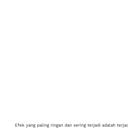
Efek yang paling ringan dan sering terjadi adalah terj
hingga infeksi itu bisa disebabkan oleh radang gusi
Bakteri yang masuk kedalam gusi tinggal menunggu wa
Penyakit ini akan timbul di antara gusi dan gigi yang