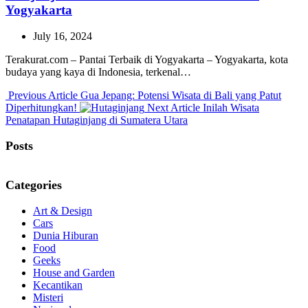
Yogyakarta
July 16, 2024
Terakurat.com – Pantai Terbaik di Yogyakarta – Yogyakarta, kota
budaya yang kaya di Indonesia, terkenal…
Previous
Previous Article
Gua Jepang: Potensi Wisata di Bali yang Patut
Post:
Next
Diperhitungkan!
Next Article
Inilah Wisata
Post:
Penatapan Hutaginjang di Sumatera Utara
Posts
Categories
Art & Design
Cars
Dunia Hiburan
Food
Geeks
House and Garden
Kecantikan
Misteri