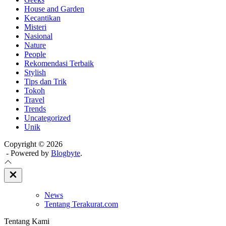
House and Garden
Kecantikan
Misteri
Nasional
Nature
People
Rekomendasi Terbaik
Stylish
Tips dan Trik
Tokoh
Travel
Trends
Uncategorized
Unik
Copyright © 2026
- Powered by
Blogbyte
.
Close
Off
Canvas
News
Tentang Terakurat.com
Tentang Kami