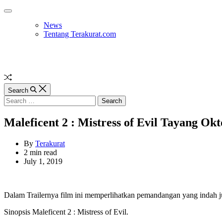
Skip
Off
to
Canvas
News
content
Tentang Terakurat.com
Random
Article
Search
Search
for:
Maleficent 2 : Mistress of Evil Tayang Okt
By
Terakurat
Estimated
2 min read
read
July 1, 2019
time
Dalam Trailernya film ini memperlihatkan pemandangan yang indah j
Sinopsis Maleficent 2 : Mistress of Evil.