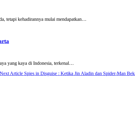
uda, tetapi kehadirannya mulai mendapatkan…
arta
daya yang kaya di Indonesia, terkenal…
Next
Next Article
Spies in Disguise : Ketika Jin Aladin dan Spider-Man Bek
Post: