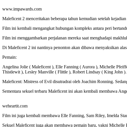
www.impawards.com
Maleficent 2 menceritakan beberapa tahun kemudian setelah kejadian 
Film ini kembali mengangkat hubungan kompleks antara peri bertanduk
Film ini menggambarkan perjalanan mereka saat menghadapi makhluk-
Di Maleficent 2 ini nantinya penonton akan dibawa menyaksikan al
Pemain:
Angelina Jolie ( Maleficent ), Elle Fanning ( Aurora ), Michelle Pfeif
Thistlewit ), Lesley Manville ( Flittle ), Robert Lindsay ( King John ).
Maleficent: Mistress of Evil disutradrai oleh Joachim Ronning. Sed
Sementara sekuel terbaru Maleficent ini akan kembali membawa Ange
weheartit.com
Film ini juga kembali membawa Elle Fanning, Sam Riley, Imelda Sta
Sekuel Maleficent juga akan membawa pemain baru, yakni Michelle Pfe