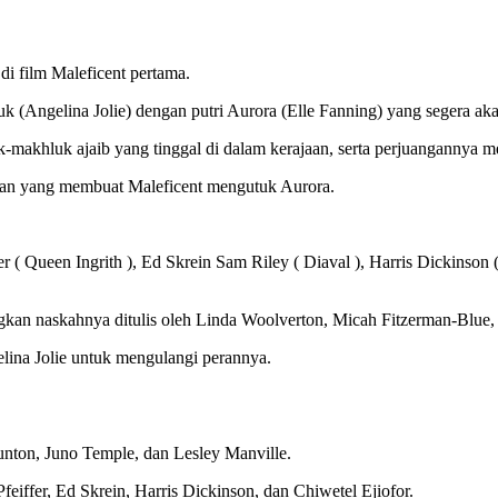
di film Maleficent pertama.
 (Angelina Jolie) dengan putri Aurora (Elle Fanning) yang segera aka
makhluk ajaib yang tinggal di dalam kerajaan, serta perjuangannya 
asan yang membuat Maleficent mengutuk Aurora.
fer ( Queen Ingrith ), Ed Skrein Sam Riley ( Diaval ), Harris Dickinson 
angkan naskahnya ditulis oleh Linda Woolverton, Micah Fitzerman-Blue,
lina Jolie untuk mengulangi perannya.
unton, Juno Temple, dan Lesley Manville.
iffer, Ed Skrein, Harris Dickinson, dan Chiwetel Ejiofor.