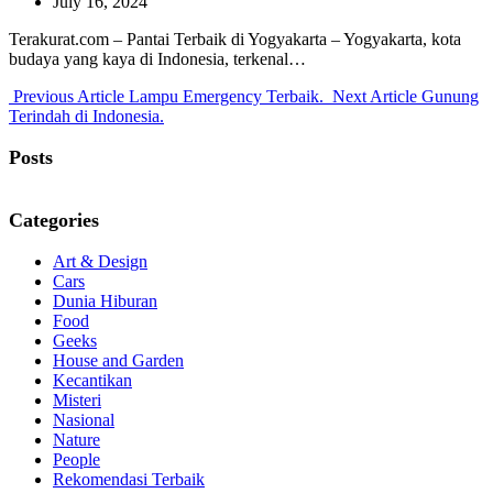
July 16, 2024
Terakurat.com – Pantai Terbaik di Yogyakarta – Yogyakarta, kota
budaya yang kaya di Indonesia, terkenal…
Previous
Next
Previous Article
Lampu Emergency Terbaik.
Next Article
Gunung
Post:
Post:
Terindah di Indonesia.
Posts
Categories
Art & Design
Cars
Dunia Hiburan
Food
Geeks
House and Garden
Kecantikan
Misteri
Nasional
Nature
People
Rekomendasi Terbaik