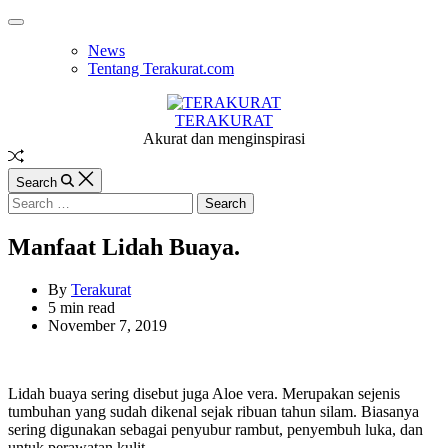
Skip
Off
to
Canvas
News
content
Tentang Terakurat.com
TERAKURAT
Akurat dan menginspirasi
Random
Article
Search
Search
for:
Manfaat Lidah Buaya.
By
Terakurat
Estimated
5 min read
read
November 7, 2019
time
Lidah buaya sering disebut juga Aloe vera. Merupakan sejenis
tumbuhan yang sudah dikenal sejak ribuan tahun silam. Biasanya
sering digunakan sebagai penyubur rambut, penyembuh luka, dan
untuk perawatan kulit.