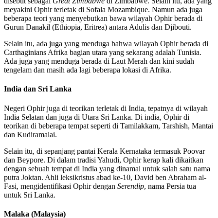
disebut sebagai
Great Zimbabwe
di Zimbabwe. Selain itu, ada yang
meyakini Ophir terletak di Sofala Mozambique. Namun ada juga
beberapa teori yang menyebutkan bawa wilayah Ophir berada di
Gurun Danakil (Ethiopia, Eritrea) antara Adulis dan Djibouti.
Selain itu, ada juga yang menduga bahwa wilayah Ophir berada di
Carthaginians Afrika bagian utara yang sekarang adalah Tunisia.
Ada juga yang menduga berada di Laut Merah dan kini sudah
tengelam dan masih ada lagi beberapa lokasi di Afrika.
India dan Sri Lanka
Negeri Ophir juga di teorikan terletak di India, tepatnya di wilayah
India Selatan dan juga di Utara Sri Lanka. Di india, Ophir di
teorikan di beberapa tempat seperti di Tamilakkam, Tarshish, Mantai
dan Kudiramalai.
Selain itu, di sepanjang pantai Kerala Kernataka termasuk Poovar
dan Beypore. Di dalam tradisi Yahudi, Ophir kerap kali dikaitkan
dengan sebuah tempat di India yang dinamai untuk salah satu nama
putra Joktan. Ahli leksikristus abad ke-10, David ben Abraham al-
Fasi, mengidentifikasi Ophir dengan
Serendip
, nama Persia tua
untuk Sri Lanka.
Malaka (Malaysia)