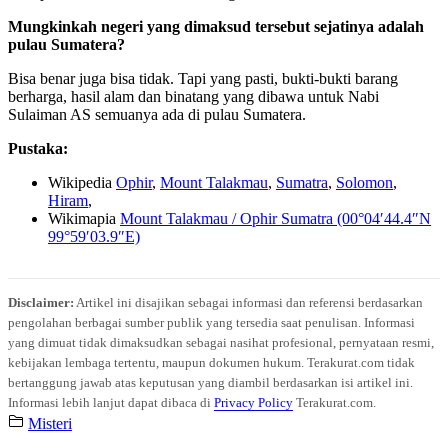
Mungkinkah negeri yang dimaksud tersebut sejatinya adalah
pulau Sumatera?
Bisa benar juga bisa tidak. Tapi yang pasti, bukti-bukti barang
berharga, hasil alam dan binatang yang dibawa untuk Nabi
Sulaiman AS semuanya ada di pulau Sumatera.
Pustaka:
Wikipedia
Ophir
,
Mount Talakmau
,
Sumatra
,
Solomon
,
Hiram
,
Wikimapia
Mount Talakmau / Ophir Sumatra (00°04′44.4″N
99°59′03.9″E)
Disclaimer:
Artikel ini disajikan sebagai informasi dan referensi berdasarkan
pengolahan berbagai sumber publik yang tersedia saat penulisan. Informasi
yang dimuat tidak dimaksudkan sebagai nasihat profesional, pernyataan resmi,
kebijakan lembaga tertentu, maupun dokumen hukum. Terakurat.com tidak
bertanggung jawab atas keputusan yang diambil berdasarkan isi artikel ini.
Informasi lebih lanjut dapat dibaca di
Privacy Policy
Terakurat.com.
Misteri