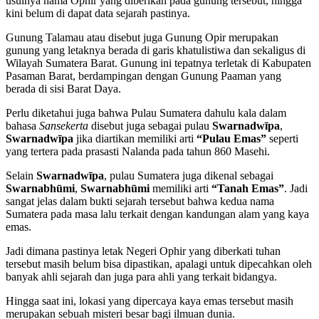
usulnya nama Ophir yang diberikan pada gunung tersebut, hingga
kini belum di dapat data sejarah pastinya.
Gunung Talamau atau disebut juga Gunung Opir merupakan
gunung yang letaknya berada di garis khatulistiwa dan sekaligus di
Wilayah Sumatera Barat. Gunung ini tepatnya terletak di Kabupaten
Pasaman Barat, berdampingan dengan Gunung Paaman yang
berada di sisi Barat Daya.
Perlu diketahui juga bahwa Pulau Sumatera dahulu kala dalam
bahasa
Sansekerta
disebut juga sebagai pulau
Swarnadwīpa
,
Swarnadwīpa
jika diartikan memiliki arti
“Pulau Emas”
seperti
yang tertera pada prasasti Nalanda pada tahun 860 Masehi.
Selain
Swarnadwīpa
, pulau Sumatera juga dikenal sebagai
Swarnabhūmi
,
Swarnabhūmi
memiliki arti
“Tanah Emas”
. Jadi
sangat jelas dalam bukti sejarah tersebut bahwa kedua nama
Sumatera pada masa lalu terkait dengan kandungan alam yang kaya
emas.
Jadi dimana pastinya letak Negeri Ophir yang diberkati tuhan
tersebut masih belum bisa dipastikan, apalagi untuk dipecahkan oleh
banyak ahli sejarah dan juga para ahli yang terkait bidangya.
Hingga saat ini, lokasi yang dipercaya kaya emas tersebut masih
merupakan sebuah misteri besar bagi ilmuan dunia.