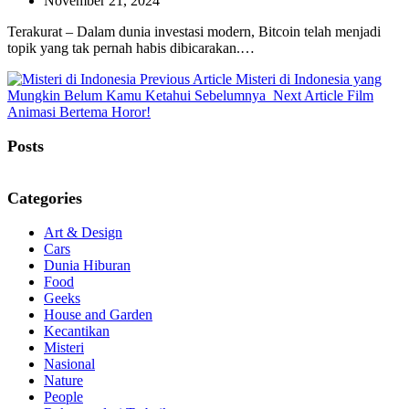
November 21, 2024
Terakurat – Dalam dunia investasi modern, Bitcoin telah menjadi
topik yang tak pernah habis dibicarakan.…
Previous
Previous Article
Misteri di Indonesia yang
Post:
Next
Mungkin Belum Kamu Ketahui Sebelumnya
Next Article
Film
Post:
Animasi Bertema Horor!
Posts
Categories
Art & Design
Cars
Dunia Hiburan
Food
Geeks
House and Garden
Kecantikan
Misteri
Nasional
Nature
People