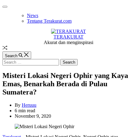
Skip
Off
to
Canvas
News
content
Tentang Terakurat.com
TERAKURAT
Akurat dan menginspirasi
Random
Article
Search
Search
for:
Misteri Lokasi Negeri Ophir yang Kaya
Emas, Benarkah Berada di Pulau
Sumatera?
By
Heruuu
Estimated
6 min read
read
November 9, 2020
time
Terakurat
– Misteri Lokasi Negeri Ophir- Negeri Ophir atau