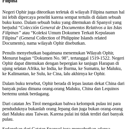
Filipina
Negeri Ophir juga diteorikan terletak di wilayah Filipina namun hal
ini lebih dipercaya peneliti karena sempat tertulis di dalam sebuah
buku kuno. Dalam sebuah buku yang ditemukan di Spanyol yang
berjudul “
Colección General de Documentos Relativos a las Islas
Filipinas”
atau “Koleksi Umum Dokumen Terkait Kepulauan
Filipina” (General Collection of Philippine Islands related
Documents), nama wilayah Ophir disebutkan.
Penulis menyebutkan bagaimana menemukan Wilayah Ophir,
Menurut bagian “Dokumen No. 98”, tertanggal 1519-1522. Negeri
Ophir dapat ditemukan dengan bepergian ke tanjugn Harapan di
ujung selatan Afrika, ke India, ke Burma, ke Sumatra, ke Maluku,
ke Kalimantan, ke Sulu, ke Cina, lalu akhirnya ke Ophir.
Dalam buku tersebut, Ophir berada di lepas lautan dekat China dari
banyak pulau dimana orang-orang Maluku, China dan Lequinos
bertemu untuk berdagang.
Dari catatan Jes Tirol mengaskan bahwa kelompok pulau ini para
penduduknya bukanlah orang Jepang dan juga bukan orang-orang
dari Maluku atau Taiwan. Karena pulai ini tidak terdiri dari banyak
pulau.
Sedangkan dari Catatan Spanyol juga menyebutkan adanya