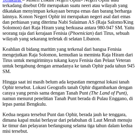
terkadang disebut Ofir merupakan suatu neeri atau wilayah yang
dikatakan menyimpan kekayaan berupa emas dan barang berharga
lainnya. Konon Negeri Ophir ini merupakan negeri asal dari emas
dan perhiasan yang diterima Nabi Sulaiman AS (Raja Salomo/King
Solomon) dari Raja Hiram yang berkuasa antara 980-947 SM. Yaitu
seorang raja dari kerajaan Fenisia (
Phoenician
) dari Tirus, sebuah
wilayah yang sekarang terletak di selatan Libanon.
Keahlian di bidang maritim yang terkenal dari bangsa Fenisia
mengejutkan Raja Solomon, kemudian ia meminta Raja Hiram dari
Tirus untuk mengiriminya tukang kayu Fenisia dan Pelaut Veteran
untuk bergabung dengan armadanya ke tanah Ophir pada tahun 945
SM.
Hingga saat ini masih belum ada kepastian mengenai lokasi tanah
Ophir tersebut. Lokasi Geografis tanah Ophir digambarkan dengan
caraya yang persis sama dengan Tanah Punt
(The Land of Punt),
namun menurut penelitian Tanah Punt berada di Pulau Enggano, di
lepas pantai Bengkulu.
Kedua negara tersebut Punt dan Ophir, berada jauh ke tenggara,
dimana kapal mulai berlayar dari pelabuhan di Laut Merah menuju
ke timur dan pelayaran berlangsung selama tiga tahun dalam kedua
misi tersebut.