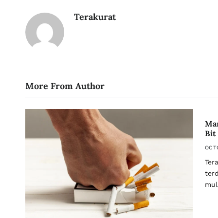
Terakurat
More From Author
Man
Bit
OCT
Ter
ter
mul