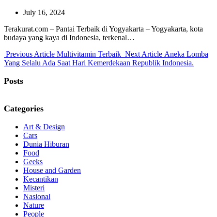
July 16, 2024
Terakurat.com – Pantai Terbaik di Yogyakarta – Yogyakarta, kota
budaya yang kaya di Indonesia, terkenal…
Previous
Next
Previous Article
Multivitamin Terbaik
Next Article
Aneka Lomba
Post:
Post:
Yang Selalu Ada Saat Hari Kemerdekaan Republik Indonesia.
Posts
Categories
Art & Design
Cars
Dunia Hiburan
Food
Geeks
House and Garden
Kecantikan
Misteri
Nasional
Nature
People