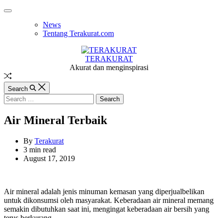
Skip
Off
to
Canvas
News
content
Tentang Terakurat.com
TERAKURAT
Akurat dan menginspirasi
Random
Article
Search
Search
for:
Air Mineral Terbaik
By
Terakurat
Estimated
3 min read
read
August 17, 2019
time
Air mineral adalah jenis minuman kemasan yang diperjualbelikan
untuk dikonsumsi oleh masyarakat. Keberadaan air mineral memang
semakin dibutuhkan saat ini, mengingat keberadaan air bersih yang
terus berkurang.