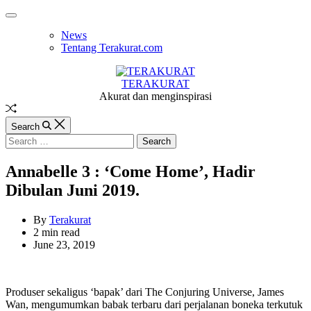
Skip
Off
to
Canvas
News
content
Tentang Terakurat.com
TERAKURAT
Akurat dan menginspirasi
Random
Article
Search
Search
for:
Annabelle 3 : ‘Come Home’, Hadir
Dibulan Juni 2019.
By
Terakurat
Estimated
2 min read
read
June 23, 2019
time
Produser sekaligus ‘bapak’ dari The Conjuring Universe, James
Wan, mengumumkan babak terbaru dari perjalanan boneka terkutuk