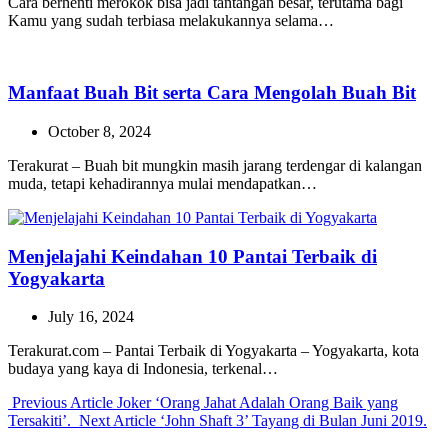
Cara berhenti merokok bisa jadi tantangan besar, terutama bagi
Kamu yang sudah terbiasa melakukannya selama…
Manfaat Buah Bit serta Cara Mengolah Buah Bit
October 8, 2024
Terakurat – Buah bit mungkin masih jarang terdengar di kalangan
muda, tetapi kehadirannya mulai mendapatkan…
Menjelajahi Keindahan 10 Pantai Terbaik di
Yogyakarta
July 16, 2024
Terakurat.com – Pantai Terbaik di Yogyakarta – Yogyakarta, kota
budaya yang kaya di Indonesia, terkenal…
Previous
Previous Article
Joker ‘Orang Jahat Adalah Orang Baik yang
Post:
Next
Tersakiti’.
Next Article
‘John Shaft 3’ Tayang di Bulan Juni 2019.
Post: