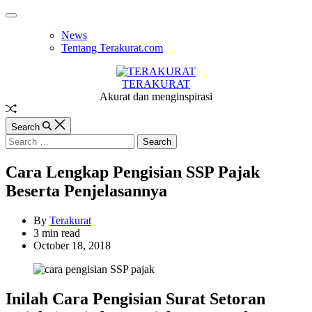
Skip
Off
to
Canvas
News
content
Tentang Terakurat.com
TERAKURAT
Akurat dan menginspirasi
Random
Article
Search
Search
for:
Cara Lengkap Pengisian SSP Pajak
Beserta Penjelasannya
By
Terakurat
Estimated
3 min read
read
October 18, 2018
time
Inilah Cara Pengisian Surat Setoran