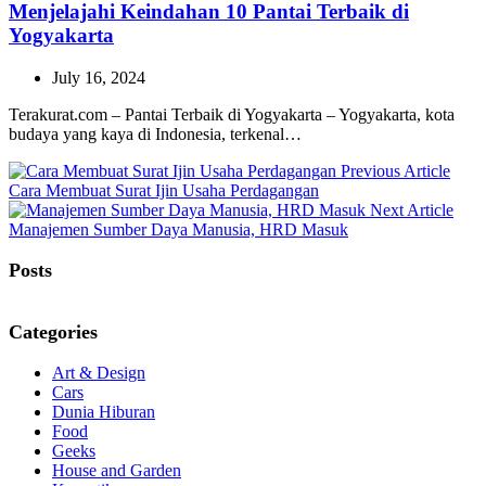
Menjelajahi Keindahan 10 Pantai Terbaik di
Yogyakarta
July 16, 2024
Terakurat.com – Pantai Terbaik di Yogyakarta – Yogyakarta, kota
budaya yang kaya di Indonesia, terkenal…
Prev
Previous Article
Post:
Cara Membuat Surat Ijin Usaha Perdagangan
Next
Next Article
Post:
Manajemen Sumber Daya Manusia, HRD Masuk
Posts
Categories
Art & Design
Cars
Dunia Hiburan
Food
Geeks
House and Garden