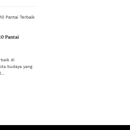
10 Pantai
rbaik di
kota budaya yang
al…