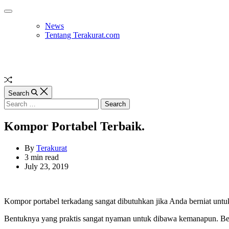
Skip
Off
to
Canvas
News
content
Tentang Terakurat.com
Random
Article
Search
Search
for:
Kompor Portabel Terbaik.
By
Terakurat
Estimated
3 min read
read
July 23, 2019
time
Kompor portabel terkadang sangat dibutuhkan jika Anda berniat untu
Bentuknya yang praktis sangat nyaman untuk dibawa kemanapun. Berik