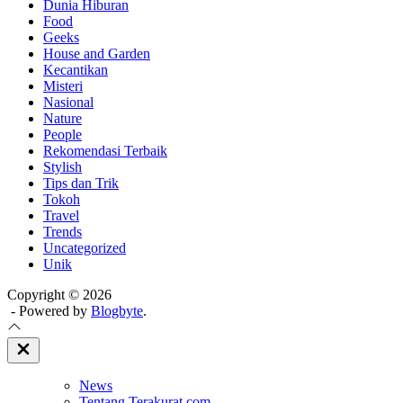
Dunia Hiburan
Food
Geeks
House and Garden
Kecantikan
Misteri
Nasional
Nature
People
Rekomendasi Terbaik
Stylish
Tips dan Trik
Tokoh
Travel
Trends
Uncategorized
Unik
Copyright © 2026
- Powered by
Blogbyte
.
Close
Off
Canvas
News
Tentang Terakurat.com